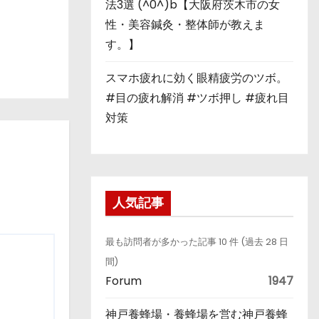
法3選 (^0^)b【大阪府茨木市の女
性・美容鍼灸・整体師が教えま
す。】
スマホ疲れに効く眼精疲労のツボ。
#目の疲れ解消 #ツボ押し #疲れ目
対策
人気記事
最も訪問者が多かった記事 10 件 (過去 28 日
間)
Forum
1947
神戸養蜂場・養蜂場を営む神戸養蜂