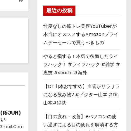
最近の投稿
忖度なしの筋トレ美容YouTuberが
本当にオススメするAmazonプライ
ムデーセールで買うべきもの
やると損する！本気で後悔したライ
フハック！ #ライフハック #雑学 #
裏技 #shorts #海外
【Dr.山本おすすめ】血管がサラサラ
になる飲み物2 #ドクター山本 #Dr.
山本#緑茶
iJUN)
【目の疲れ・改善】♥パソコンの使
ない
い過ぎによる目の疲れを解消する方
@gmail.com