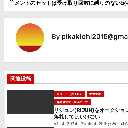
メントのセットは受け取り回数に縛りのない定
稿
ナ
ビ
By
pikakichi2015@gma
ゲ
ー
シ
関連投稿
ョ
ン
リジュン（RIJUN）
女性育毛
育毛剤注文・購入の仕方
リジュン(RiJUN)をオークショ
落札してはいけない
5月 4, 2024
Pikakichi2015@gmail