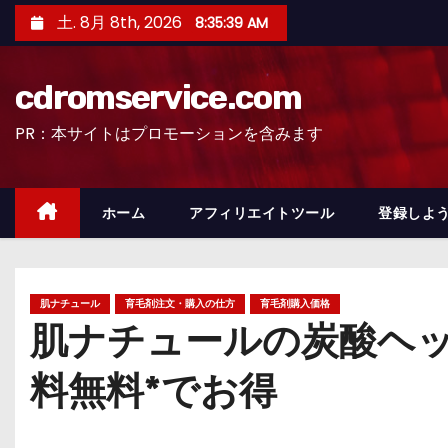
コ
土. 8月 8th, 2026
8:35:40 AM
ン
テ
cdromservice.com
ン
ツ
PR：本サイトはプロモーションを含みます
へ
ス
キ
ホーム
アフィリエイトツール
登録しよう
ッ
プ
肌ナチュール
育毛剤注文・購入の仕方
育毛剤購入価格
肌ナチュールの炭酸ヘ
料無料*でお得