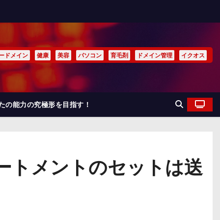
ードメイン
健康
美容
パソコン
育毛剤
ドメイン管理
イクオス
なたの能力の究極形を目指す！
ートメントのセットは送