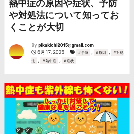
熱中症の原因や症状、予防
や対処法について知ってお
くことが大切
By
pikakichi2015@gmail.com
6月 17, 2025
,
,
#予防
#原因
#対処
,
,
法
#熱中症
#症状