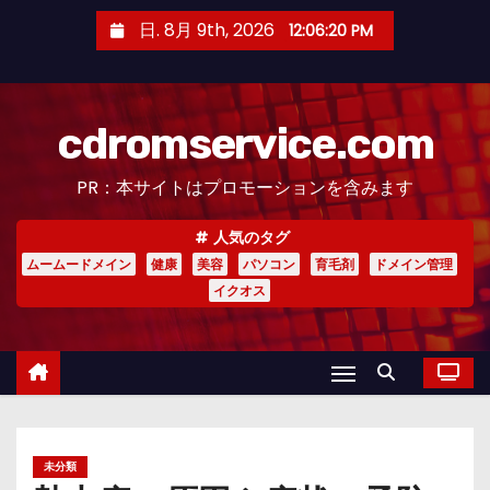
コ
日. 8月 9th, 2026
12:06:21 PM
ン
テ
ン
cdromservice.com
ツ
へ
PR：本サイトはプロモーションを含みます
ス
キ
人気のタグ
ッ
ムームードメイン
健康
美容
パソコン
育毛剤
ドメイン管理
プ
イクオス
未分類