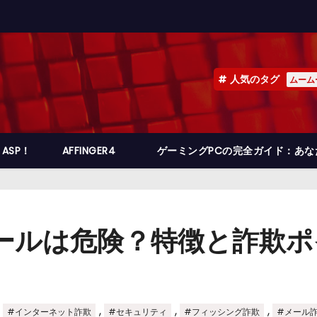
人気のタグ
ムーム
ASP！
AFFINGER4
ゲーミングPCの完全ガイド：あ
”メールは危険？特徴と詐欺
,
,
,
,
#インターネット詐欺
#セキュリティ
#フィッシング詐欺
#メール