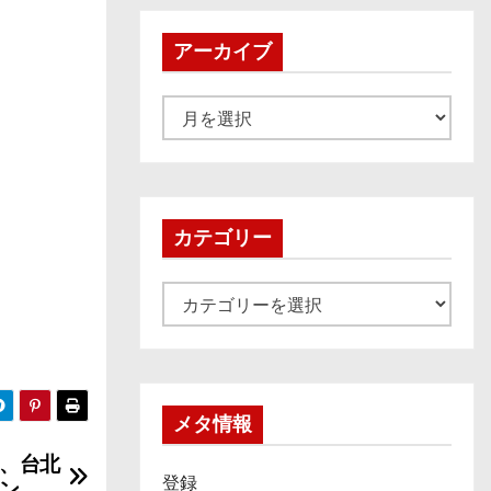
アーカイブ
ア
ー
カ
イ
ブ
カテゴリー
カ
テ
ゴ
リ
ー
メタ情報
、台北
登録
ン