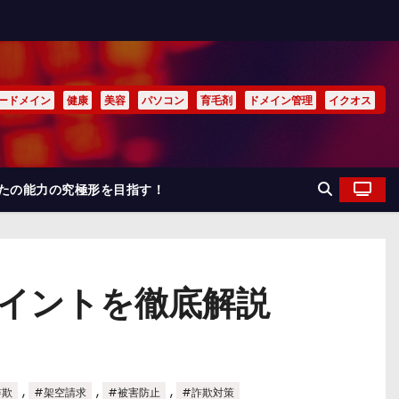
ードメイン
健康
美容
パソコン
育毛剤
ドメイン管理
イクオス
なたの能力の究極形を目指す！
ポイントを徹底解説
,
,
,
詐欺
#架空請求
#被害防止
#詐欺対策