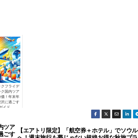
ックフライデ
ーク国内ツア
特価！年末年
贅沢に過ごす
ガイド
内ツア
【エアトリ限定】「航空券＋ホテル」でソウル
過ごす
へ！週末旅行も夢じゃない超絶お得な秋旅プラ