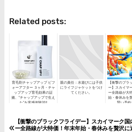
Related posts:
育毛剤チャップアップ ビフ
親の責任：水遊びには子供
【衝撃のブラ
ォーアフター ３ヶ月・チャ
にライフジャケットをつけ
ー】スカイマ
ップアップ育毛効果の証
てください。
ー全路線が大
拠、”チャップアップで生え
始・春休みを
た”を実感体験談!!
賢い予約
【衝撃のブラックフライデー】スカイマーク国
投
ー全路線が大特価！年末年始・春休みを贅沢に