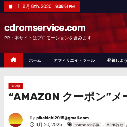
コ
土. 8月 8th, 2026
9:38:53 PM
ン
テ
cdromservice.com
ン
ツ
PR：本サイトはプロモーションを含みます
へ
ス
キ
ホーム
アフィリエイトツール
登録しよう
ッ
プ
未分類
“AMAZ0N クーポン
By
pikakichi2015@gmail.com
11月 20, 2025
,
#Amazon詐欺
#SNS詐欺