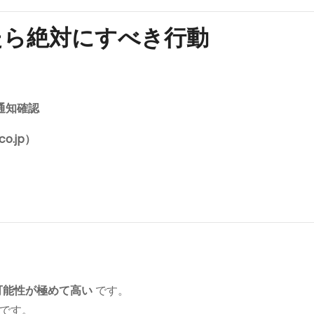
たら絶対にすべき行動
通知確認
.jp）
可能性が極めて高い
です。
です。