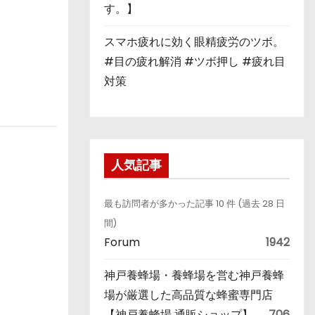
す。】
スマホ疲れに効く眼精疲労のツボ。
#目の疲れ解消 #ツボ押し #疲れ目
対策
人気記事
最も訪問者が多かった記事 10 件 (過去 28 日
間)
Forum
1942
神戸養蜂場・養蜂場を営む神戸養蜂
場が厳選した高品質な蜂蜜専門店
【神戸養蜂場 通販ショップ】
706