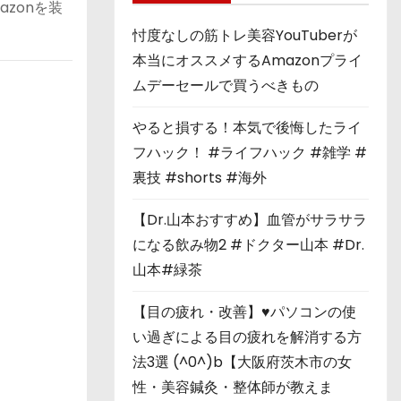
zonを装
忖度なしの筋トレ美容YouTuberが
本当にオススメするAmazonプライ
ムデーセールで買うべきもの
やると損する！本気で後悔したライ
フハック！ #ライフハック #雑学 #
裏技 #shorts #海外
【Dr.山本おすすめ】血管がサラサラ
になる飲み物2 #ドクター山本 #Dr.
山本#緑茶
【目の疲れ・改善】♥パソコンの使
い過ぎによる目の疲れを解消する方
法3選 (^0^)b【大阪府茨木市の女
性・美容鍼灸・整体師が教えま