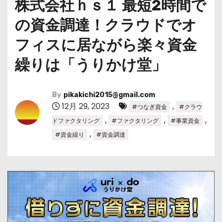
株式会社ｈｓ１ 最短2時間で
の資金調達！クラウドでオ
フィスに居ながら楽々資金
繰りは「うりかけ堂」
By
pikakichi2015@gmail.com
12月 29, 2023
,
#つなぎ資金
#クラウ
,
,
,
ドファクタリング
#ファクタリング
#事業資金
,
#資金繰り
#資金調達