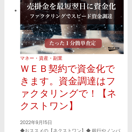
マネー・資産・副業
ＷＥＢ契約で資金化で
きます。資金調達はフ
ァクタリングで！【ネ
クストワン】
2022年9月15日
◆おススメの【ネクストワン】◆ 銀行やノンバ