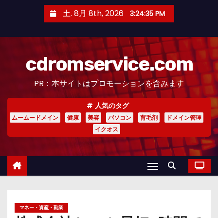
コ
土. 8月 8th, 2026
3:24:37 PM
ン
テ
ン
cdromservice.com
ツ
へ
PR：本サイトはプロモーションを含みます
ス
キ
人気のタグ
ッ
ムームードメイン
健康
美容
パソコン
育毛剤
ドメイン管理
プ
イクオス
マネー・資産・副業