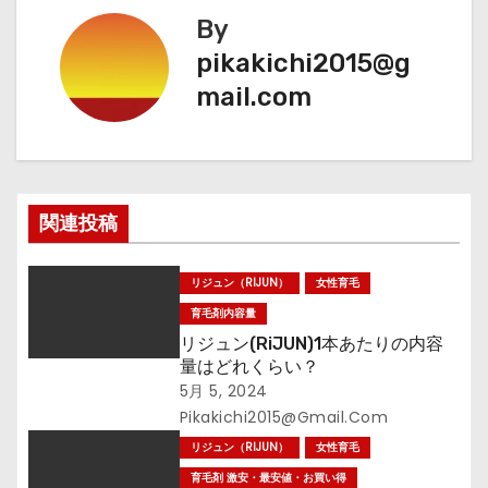
ビ
By
ゲ
pikakichi2015@g
mail.com
ー
シ
ョ
関連投稿
ン
リジュン（RIJUN）
女性育毛
育毛剤内容量
リジュン(RiJUN)1本あたりの内容
量はどれくらい？
5月 5, 2024
Pikakichi2015@gmail.com
リジュン（RIJUN）
女性育毛
育毛剤 激安・最安値・お買い得