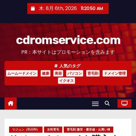
コ
木. 8月 6th, 2026
11:20:51 AM
ン
テ
ン
cdromservice.com
ツ
へ
PR：本サイトはプロモーションを含みます
ス
キ
人気のタグ
ッ
ムームードメイン
健康
美容
パソコン
育毛剤
ドメイン管理
プ
イクオス
リジュン（RIJUN）
女性育毛
育毛剤 激安・最安値・お買い得