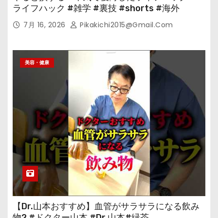
ライフハック #雑学 #裏技 #shorts #海外
7月 16, 2026
Pikakichi2015@gmail.com
美容・健康
【Dr.山本おすすめ】血管がサラサラになる飲み
物2 #ドクター山本 #Dr.山本#緑茶