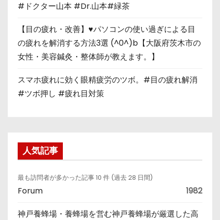
#ドクター山本 #Dr.山本#緑茶
【目の疲れ・改善】♥パソコンの使い過ぎによる目
の疲れを解消する方法3選 (^0^)b【大阪府茨木市の
女性・美容鍼灸・整体師が教えます。】
スマホ疲れに効く眼精疲労のツボ。#目の疲れ解消
#ツボ押し #疲れ目対策
人気記事
最も訪問者が多かった記事 10 件 (過去 28 日間)
Forum
1982
神戸養蜂場・養蜂場を営む神戸養蜂場が厳選した高