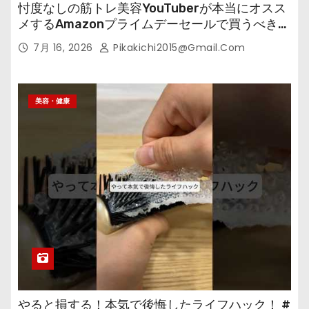
忖度なしの筋トレ美容YouTuberが本当にオスス
メするAmazonプライムデーセールで買うべきも
の
7月 16, 2026
Pikakichi2015@gmail.com
美容・健康
やると損する！本気で後悔したライフハック！ #