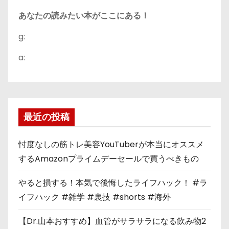
あなたの読みたい本がここにある！
g:
a:
最近の投稿
忖度なしの筋トレ美容YouTuberが本当にオススメ
するAmazonプライムデーセールで買うべきもの
やると損する！本気で後悔したライフハック！ #ラ
イフハック #雑学 #裏技 #shorts #海外
【Dr.山本おすすめ】血管がサラサラになる飲み物2