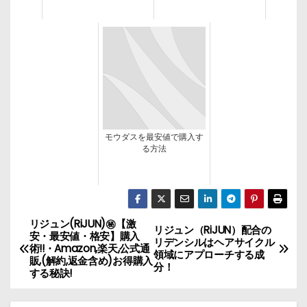
モウダスを最安値で購入す
る方法
リジュン(RiJUN)㊙【激
投
リジュン（RiJUN）配合の
安・最安値・格安】購入
リデンシルはヘアサイクル
術!!・Amazon,楽天,公式通
稿
領域にアプローチする成
販,(解約,返金含め)お得購入
分！
する秘訣!
ナ