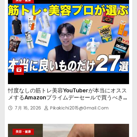
美容・健康
忖度なしの筋トレ美容YouTuberが本当にオスス
メするAmazonプライムデーセールで買うべきも
の
7月 16, 2026
Pikakichi2015@gmail.com
美容・健康