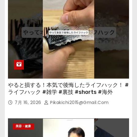
やると損する！本気で後悔したライフハック！ #
ライフハック #雑学 #裏技 #shorts #海外
7月 16, 2026
Pikakichi2015@gmail.com
美容・健康