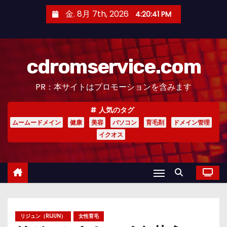
コ
金. 8月 7th, 2026
4:20:42 PM
ン
テ
ン
cdromservice.com
ツ
へ
PR：本サイトはプロモーションを含みます
ス
キ
人気のタグ
ッ
ムームードメイン
健康
美容
パソコン
育毛剤
ドメイン管理
プ
イクオス
リジュン（RIJUN）
女性育毛