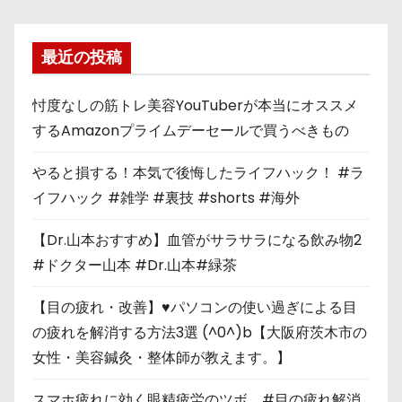
最近の投稿
忖度なしの筋トレ美容YouTuberが本当にオススメ
するAmazonプライムデーセールで買うべきもの
やると損する！本気で後悔したライフハック！ #ラ
イフハック #雑学 #裏技 #shorts #海外
【Dr.山本おすすめ】血管がサラサラになる飲み物2
#ドクター山本 #Dr.山本#緑茶
【目の疲れ・改善】♥パソコンの使い過ぎによる目
の疲れを解消する方法3選 (^0^)b【大阪府茨木市の
女性・美容鍼灸・整体師が教えます。】
スマホ疲れに効く眼精疲労のツボ。#目の疲れ解消