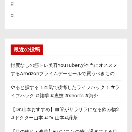
g:
a:
最近の投稿
忖度なしの筋トレ美容YouTuberが本当にオススメ
するAmazonプライムデーセールで買うべきもの
やると損する！本気で後悔したライフハック！ #ラ
イフハック #雑学 #裏技 #shorts #海外
【Dr.山本おすすめ】血管がサラサラになる飲み物2
#ドクター山本 #Dr.山本#緑茶
【目の疲れ・改善】♥パソコンの使い過ぎによる目