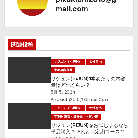
mail.com
ゲ
ー
シ
関連投稿
ョ
ン
リジュン（RIJUN）
女性育毛
育毛剤内容量
リジュン(RiJUN)1本あたりの内容
量はどれくらい？
5月 5, 2024
Pikakichi2015@gmail.com
リジュン（RIJUN）
女性育毛
育毛剤 激安・最安値・お買い得
リジュン(RiJUN)をお試しするなら
単品購入？それとも定期コース？