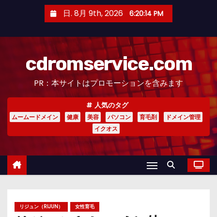
コ
日. 8月 9th, 2026
6:20:15 PM
ン
テ
ン
cdromservice.com
ツ
へ
PR：本サイトはプロモーションを含みます
ス
キ
人気のタグ
ッ
ムームードメイン
健康
美容
パソコン
育毛剤
ドメイン管理
プ
イクオス
リジュン（RIJUN）
女性育毛