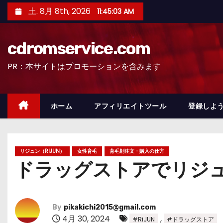
コ
土. 8月 8th, 2026
11:45:04 AM
ン
テ
cdromservice.com
ン
ツ
PR：本サイトはプロモーションを含みます
へ
ス
キ
ホーム
アフィリエイトツール
登録しよう
ッ
プ
リジュン（RIJUN）
女性育毛
育毛剤注文・購入の仕方
ドラッグストアでリジュ
By
pikakichi2015@gmail.com
4月 30, 2024
,
#RiJUN
#ドラッグストア