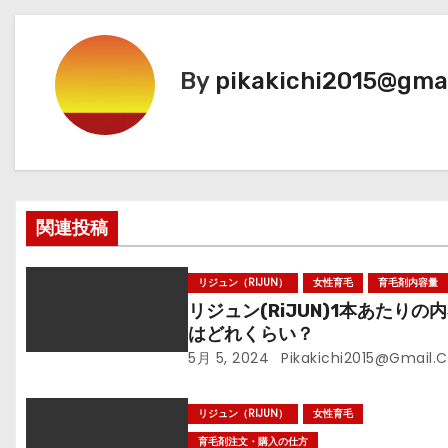
ナ
ビ
By
pikakichi2015@gma
ゲ
ー
シ
関連投稿
ョ
ン
リジュン（RIJUN）
女性育毛
育毛剤内容量
リジュン(RiJUN)1本あたりの
はどれくらい？
5月 5, 2024
Pikakichi2015@gmail.
リジュン（RIJUN）
女性育毛
育毛剤注文・購入の仕方