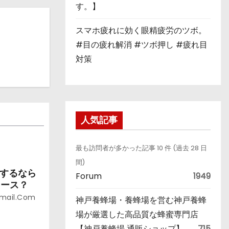
す。】
スマホ疲れに効く眼精疲労のツボ。
#目の疲れ解消 #ツボ押し #疲れ目
対策
人気記事
最も訪問者が多かった記事 10 件 (過去 28 日
間)
しするなら
Forum
1949
コース？
gmail.com
神戸養蜂場・養蜂場を営む神戸養蜂
場が厳選した高品質な蜂蜜専門店
【神戸養蜂場 通販ショップ】
715