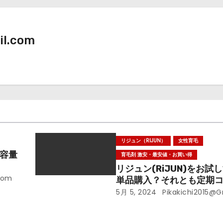
il.com
リジュン（RIJUN）
女性育毛
内容量
育毛剤 激安・最安値・お買い得
リジュン(RiJUN)をお試
com
単品購入？それとも定期
5月 5, 2024
Pikakichi2015@