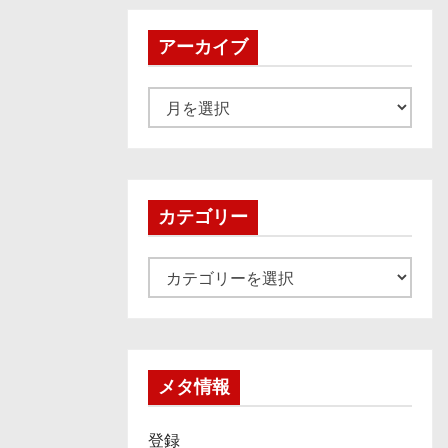
アーカイブ
ア
ー
カ
イ
ブ
カテゴリー
カ
テ
ゴ
リ
ー
メタ情報
登録