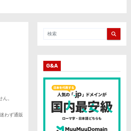
G&A
せん。
迷わず通販