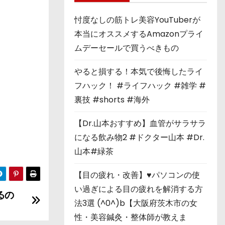
忖度なしの筋トレ美容YouTuberが
本当にオススメするAmazonプライ
ムデーセールで買うべきもの
やると損する！本気で後悔したライ
フハック！ #ライフハック #雑学 #
裏技 #shorts #海外
【Dr.山本おすすめ】血管がサラサラ
になる飲み物2 #ドクター山本 #Dr.
山本#緑茶
【目の疲れ・改善】♥パソコンの使
い過ぎによる目の疲れを解消する方
るの
法3選 (^0^)b【大阪府茨木市の女
性・美容鍼灸・整体師が教えま