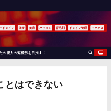
ードメイン
健康
美容
パソコン
育毛剤
ドメイン管理
イクオス
なたの能力の究極形を目指す！
ることはできない