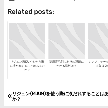
Related posts:
リジュン(RiJUN)を使う際
薬用育毛剤ふわりの通販に
シンプリッチ
に液だれすることはあるの
かかる送料は？
る取扱店
か？
リジュン(RiJUN)を使う際に液だれすることは
投
か？
稿