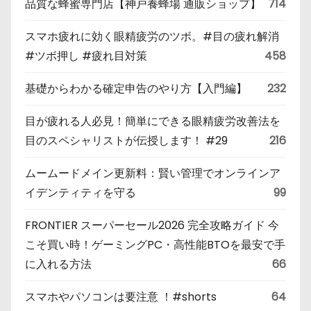
品質な蜂蜜専門店【神戸養蜂場 通販ショップ】
714
スマホ疲れに効く眼精疲労のツボ。#目の疲れ解消
#ツボ押し #疲れ目対策
458
基礎からわかる確定申告のやり方【入門編】
232
目が疲れる人必見！簡単にできる眼精疲労改善法を
目のスペシャリストが伝授します！ #29
216
ムームードメイン更新料：賢い管理でオンラインア
イデンティティを守る
99
FRONTIER スーパーセール2026 完全攻略ガイド 今
こそ買い時！ゲーミングPC・高性能BTOを最安で手
に入れる方法
66
スマホやパソコンは要注意 ！#shorts
64