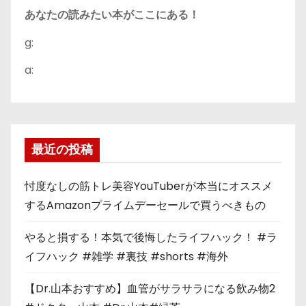
あなたの読みたい本がここにある！
g:
a:
最近の投稿
忖度なしの筋トレ美容YouTuberが本当にオススメ
するAmazonプライムデーセールで買うべきもの
やると損する！本気で後悔したライフハック！ #ラ
イフハック #雑学 #裏技 #shorts #海外
【Dr.山本おすすめ】血管がサラサラになる飲み物2