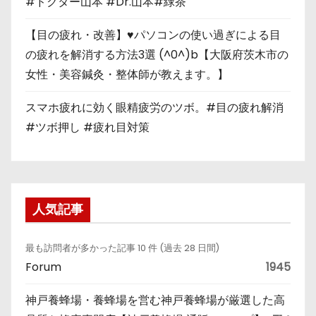
#ドクター山本 #Dr.山本#緑茶
【目の疲れ・改善】♥パソコンの使い過ぎによる目
の疲れを解消する方法3選 (^0^)b【大阪府茨木市の
女性・美容鍼灸・整体師が教えます。】
スマホ疲れに効く眼精疲労のツボ。#目の疲れ解消
#ツボ押し #疲れ目対策
人気記事
最も訪問者が多かった記事 10 件 (過去 28 日間)
Forum
1945
神戸養蜂場・養蜂場を営む神戸養蜂場が厳選した高