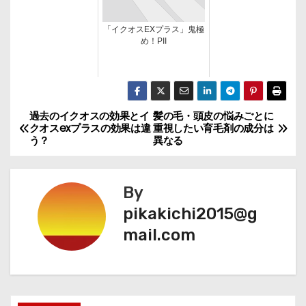
「イクオスEXプラス」鬼極
め！PII
過去のイクオスの効果とイ
髪の毛・頭皮の悩みごとに
投
クオスexプラスの効果は違
重視したい育毛剤の成分は
う？
異なる
稿
ナ
By
ビ
pikakichi2015@g
mail.com
ゲ
ー
シ