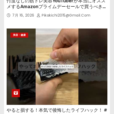
忖度なしの筋トレ美容YouTuberが本当にオスス
メするAmazonプライムデーセールで買うべきも
の
7月 16, 2026
Pikakichi2015@gmail.com
美容・健康
やると損する！本気で後悔したライフハック！ #