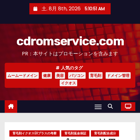
コ
土. 8月 8th, 2026
5:10:52 AM
ン
テ
ン
cdromservice.com
ツ
へ
PR：本サイトはプロモーションを含みます
ス
キ
人気のタグ
ッ
ムームードメイン
健康
美容
パソコン
育毛剤
ドメイン管理
プ
イクオス
育毛剤イクオスEXプラスの考察
育毛剤返金保証
育毛剤配合成分