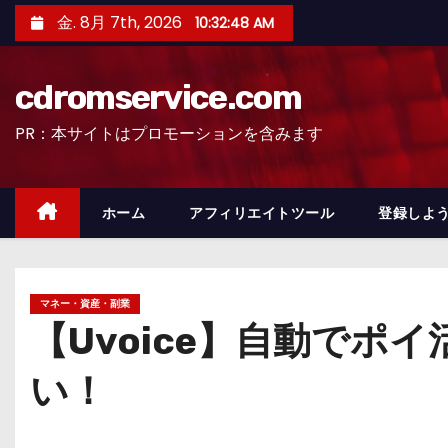
コ
金. 8月 7th, 2026
10:32:50 AM
ン
テ
cdromservice.com
ン
ツ
PR：本サイトはプロモーションを含みます
へ
ス
キ
ホーム
アフィリエイトツール
登録しよう
ッ
プ
マネー・資産・副業
【Uvoice】自動で
い！