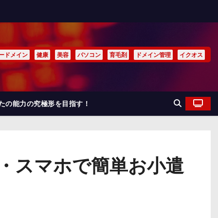
ードメイン
健康
美容
パソコン
育毛剤
ドメイン管理
イクオス
なたの能力の究極形を目指す！
ズ・スマホで簡単お小遣