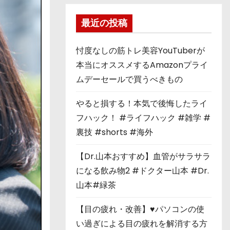
最近の投稿
忖度なしの筋トレ美容YouTuberが
本当にオススメするAmazonプライ
ムデーセールで買うべきもの
やると損する！本気で後悔したライ
フハック！ #ライフハック #雑学 #
裏技 #shorts #海外
【Dr.山本おすすめ】血管がサラサラ
になる飲み物2 #ドクター山本 #Dr.
山本#緑茶
【目の疲れ・改善】♥パソコンの使
い過ぎによる目の疲れを解消する方