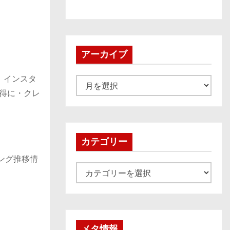
アーカイブ
。インスタ
ア
お得に・クレ
ー
カ
イ
ブ
カテゴリー
キング推移情
カ
テ
ゴ
リ
ー
メタ情報