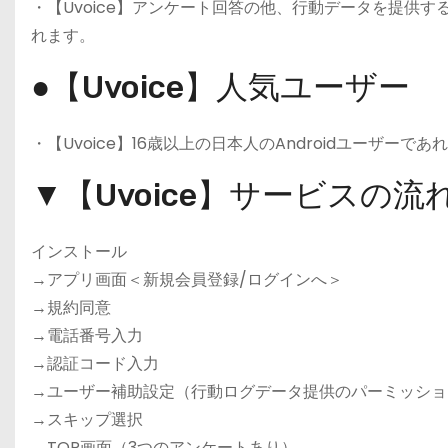
・【Uvoice】アンケート回答の他、行動データを提供
れます。
●【Uvoice】人気ユーザー
・【Uvoice】16歳以上の日本人のAndroidユーザーで
▼【Uvoice】サービスの流
インストール
→アプリ画面＜新規会員登録/ログインへ＞
→規約同意
→電話番号入力
→認証コード入力
→ユーザー補助設定（行動ログデータ提供のパーミッショ
→スキップ選択
→TOP画面（3つのアンケートあり）