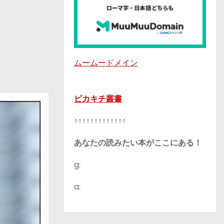
ムームードメイン
ピカキチ叢書
↑↑↑↑↑↑↑↑↑↑↑↑↑
あなたの読みたい本がここにある！
g:
a: