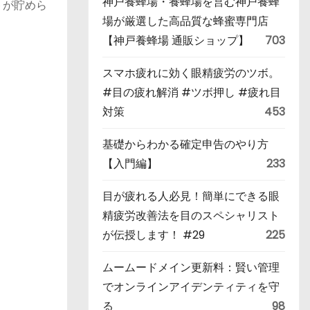
神戸養蜂場・養蜂場を営む神戸養蜂
トが貯めら
場が厳選した高品質な蜂蜜専門店
【神戸養蜂場 通販ショップ】
703
スマホ疲れに効く眼精疲労のツボ。
#目の疲れ解消 #ツボ押し #疲れ目
対策
453
基礎からわかる確定申告のやり方
【入門編】
233
目が疲れる人必見！簡単にできる眼
精疲労改善法を目のスペシャリスト
が伝授します！ #29
225
ムームードメイン更新料：賢い管理
でオンラインアイデンティティを守
る
98