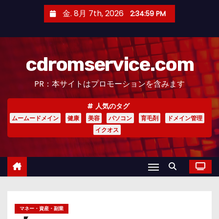
コ
金. 8月 7th, 2026
2:35:00 PM
ン
テ
ン
cdromservice.com
ツ
へ
PR：本サイトはプロモーションを含みます
ス
キ
人気のタグ
ッ
ムームードメイン
健康
美容
パソコン
育毛剤
ドメイン管理
プ
イクオス
マネー・資産・副業