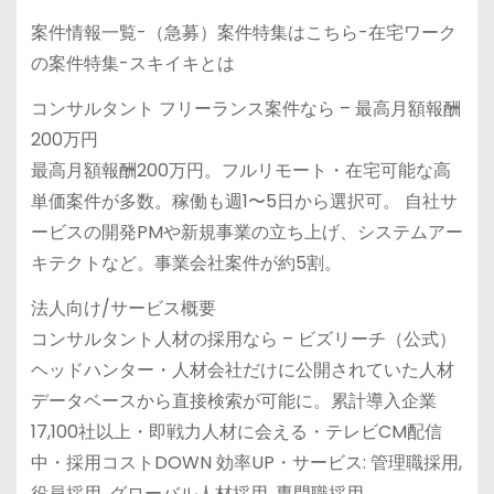
案件情報一覧-（急募）案件特集はこちら-在宅ワーク
の案件特集-スキイキとは
コンサルタント フリーランス案件なら – 最高月額報酬
200万円
最高月額報酬200万円。フルリモート・在宅可能な高
単価案件が多数。稼働も週1〜5日から選択可。 自社サ
ービスの開発PMや新規事業の立ち上げ、システムアー
キテクトなど。事業会社案件が約5割。
法人向け/サービス概要
コンサルタント人材の採用なら – ビズリーチ（公式）
ヘッドハンター・人材会社だけに公開されていた人材
データベースから直接検索が可能に。累計導入企業
17,100社以上・即戦力人材に会える・テレビCM配信
中・採用コストDOWN 効率UP・サービス: 管理職採用,
役員採用, グローバル人材採用, 専門職採用。