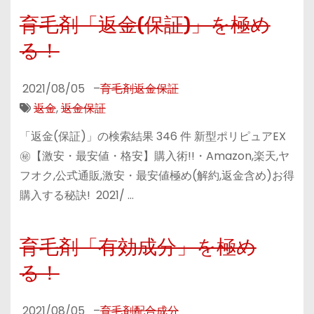
育毛剤「返金(保証)」を極め
る！
2021/08/05
–
育毛剤返金保証
返金
,
返金保証
「返金(保証)」の検索結果 346 件 新型ポリピュアEX
㊙【激安・最安値・格安】購入術!!・Amazon,楽天,ヤ
フオク,公式通販,激安・最安値極め(解約,返金含め)お得
購入する秘訣! 2021/ …
育毛剤「有効成分」を極め
る！
2021/08/05
–
育毛剤配合成分