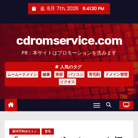
コ
金. 8月 7th, 2026
6:41:31 PM
ン
テ
ン
cdromservice.com
ツ
へ
PR：本サイトはプロモーションを含みます
ス
キ
人気のタグ
ッ
ムームードメイン
健康
美容
パソコン
育毛剤
ドメイン管理
プ
イクオス
BOSTONボストン
育毛