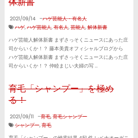
体新書
2021/09/14
–
ハゲ芸能人・有名人
ハゲ
,
ハゲ芸能人
,
有名人
,
芸能人
,
解体新書
ハゲ芸能人解体新書 まずさっそくニュースにあった庄
司からいくか！？ 藤本美貴オフィシャルブログから
ハゲ芸能人解体新書 まずさっそくニュースにあった庄
司からいくか！？ 仲睦まじい夫婦の写 …
育毛「シャンプー」を極め
る！
2021/09/11
–
育毛
,
育毛シャンプー
シャンプー
,
育毛
育毛「シャンプー」の検索結果 451 件 レベナオーガニ