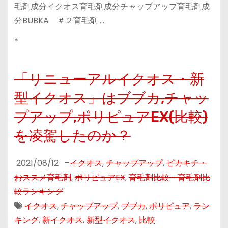
毛剤成分イクオス育毛剤成分チャップアップ育毛剤成
分BUBKA ＃２育毛剤 …
*
「リニューアルイクオス・新
型イクオス」はブブカ,チャッ
プアップ,ポリピュアEX(比較)
を凌駕したのか？
2021/08/12
–
イクオス
,
チャップアップ
,
ピカキチ・
おススメ育毛剤
,
ポリピュアEX
,
育毛剤比較・育毛剤比
較ランキング
イクオス
,
チャップアップ
,
ブブカ
,
ポリピュア
,
ラン
キング
,
新イクオス
,
新型イクオス
,
比較