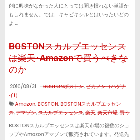
剤に興味がなかった人にとっては聞き慣れない単語か
もしれません。では、キャピキシルとはいったいどの
よ …
BOSTONスカルプエッセンス
は楽天･Amazonで買うべきな
のか
2016/08/31
–
BOSTONボストン
,
ピカノン（ハゲナ
イ!）
Amazon
,
BOSTON
,
BOSTONスカルプエッセン
ス
,
アマゾン
,
スカルプエッセンス
,
楽天
,
楽天市場
,
買う
BOSTONスカルプエッセンスは楽天市場の複数のショ
ップやAmazonアマゾンで販売されています。発送先