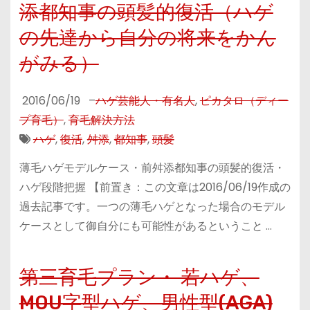
添都知事の頭髪的復活（ハゲ
の先達から自分の将来をかん
がみる）
2016/06/19
–
ハゲ芸能人・有名人
,
ピカタロ（ディー
プ育毛）
,
育毛解決方法
ハゲ
,
復活
,
舛添
,
都知事
,
頭髪
薄毛ハゲモデルケース・前舛添都知事の頭髪的復活・
ハゲ段階把握 【前置き：この文章は2016/06/19作成の
過去記事です。一つの薄毛ハゲとなった場合のモデル
ケースとして御自分にも可能性があるということ …
第三育毛プラン・ 若ハゲ、
MOU字型ハゲ、男性型(AGA)