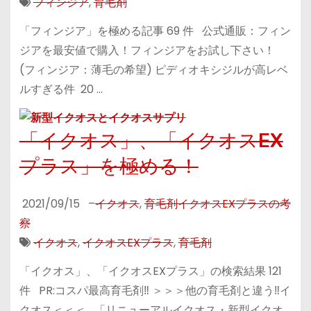
フィンジア
,
育毛剤
「フィンジア」を極める記事 69 件 公式通販：フィン
ジアを最安値で購入！フィンジアをお試し下さい！
(フィンジア：薄毛の希望) ピディオキシジルが高レベ
ルすぎる件 20 …
「イクオス」、「イクオスEX
プラス」を極める！
2021/09/15
–
イクオス
,
育毛剤イクオスEXプラスの考
察
イクオス
,
イクオスEXプラス
,
育毛剤
「イクオス」、「イクオスEXプラス」の検索結果 121
件 PR:コスパ最高育毛剤‼ ＞＞＞他の育毛剤と違う‼イ
クオス＜＜＜ 「リニューアルイクオス・新型イクオ