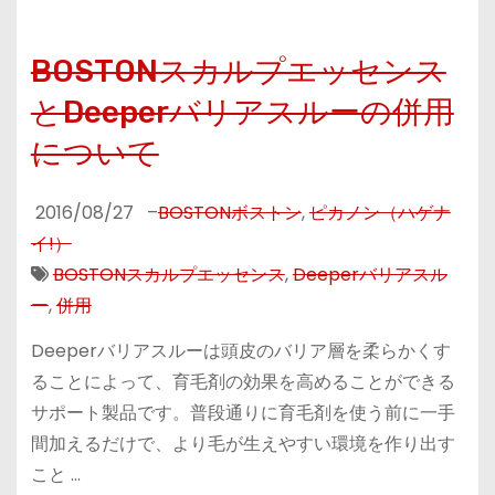
BOSTONスカルプエッセンス
とDeeperバリアスルーの併用
について
2016/08/27
–
BOSTONボストン
,
ピカノン（ハゲナ
イ!）
BOSTONスカルプエッセンス
,
Deeperバリアスル
ー
,
併用
Deeperバリアスルーは頭皮のバリア層を柔らかくす
ることによって、育毛剤の効果を高めることができる
サポート製品です。普段通りに育毛剤を使う前に一手
間加えるだけで、より毛が生えやすい環境を作り出す
こと …