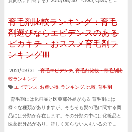
質問状に回答する) 2016/08/30 -AGA, Q&A, ピ …
育毛剤比較ランキング：育毛
剤選びならエビデンスのある
ピカキチ・おススメ育毛剤ラ
ンキング!!!
2021/08/31
–
育毛エビデンス
,
育毛剤比較・育毛剤比
較ランキング
エビデンス
,
お買い得
,
ランキング
,
比較
,
育毛剤
育毛剤には化粧品と医薬部外品がある 育毛剤には
様々な種類がありますが、そもそも髪の毛に関する商
品には分類が存在します。その分類の中には化粧品と
医薬部外品があり、詳しく知らない人もいるので …