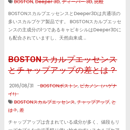
BOSTON
,
Deeper 3D
,
ディーパー 3D
,
比較
BOSTONスカルプエッセンスとDeeper3Dは共通項の
多いスカルプケア製品です。 BOSTONスカルプエッセ
ンスの主成分の1つであるキャピキシルはDeeper3Dに
も配合されていますし、天然由来成 …
BOSTONスカルプエッセンス
とチャップアップの差とは？
2016/08/31
–
BOSTONボストン
,
ピカノン（ハゲナ
イ!）
BOSTONスカルプエッセンス
,
チャップアップ
,
と
は？
,
差
チャップアップは含まれている成分が多く、値段もリ