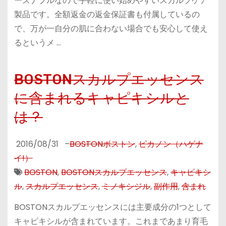
ーズナブルなので手軽に使い始めやすいスカルプケア
製品です。全額返金の返金保証書も付属しているの
で、万が一自分の肌に合わない場合でも安心して使え
るというメ …
BOSTONスカルプエッセンス
に含まれるキャピキシルと
は？
2016/08/31
–
BOSTONボストン
,
ピカノン（ハゲナ
イ!）
BOSTON
,
BOSTONスカルプエッセンス
,
キャピキシ
ル
,
スカルプエッセンス
,
ミノキシジル
,
副作用
,
含まれ
BOSTONスカルプエッセンスには主要成分の1つとして
キャピキシルが含まれています。これまであまり育毛