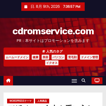
コ
日. 8月 9th, 2026
7:36:58 PM
ン
テ
ン
cdromservice.com
ツ
へ
PR：本サイトはプロモーションを含みます
ス
キ
人気のタグ
ッ
ムームードメイン
健康
美容
パソコン
育毛剤
ドメイン管理
プ
イクオス
WORDPRESSテーマ
人気商品