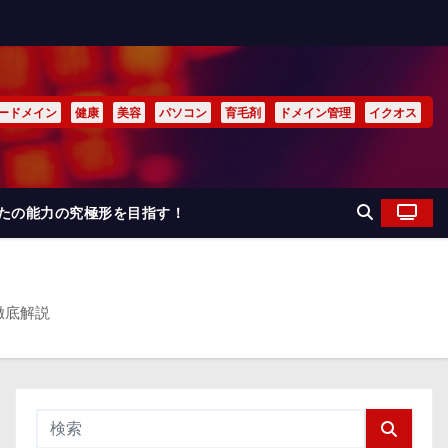
ードメイン
健康
美容
パソコン
育毛剤
ドメイン管理
イクオス
なたの能力の究極形を目指す！
徹底解説