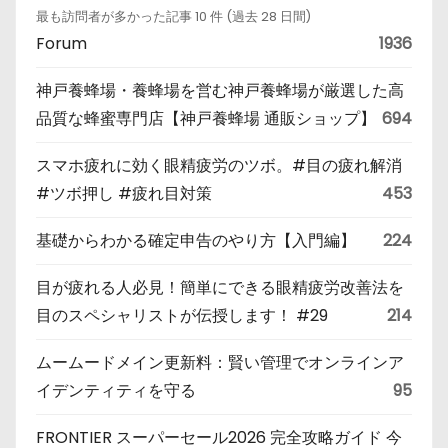
最も訪問者が多かった記事 10 件 (過去 28 日間)
Forum
1936
神戸養蜂場・養蜂場を営む神戸養蜂場が厳選した高
品質な蜂蜜専門店【神戸養蜂場 通販ショップ】
694
スマホ疲れに効く眼精疲労のツボ。#目の疲れ解消
#ツボ押し #疲れ目対策
453
基礎からわかる確定申告のやり方【入門編】
224
目が疲れる人必見！簡単にできる眼精疲労改善法を
目のスペシャリストが伝授します！ #29
214
ムームードメイン更新料：賢い管理でオンラインア
イデンティティを守る
95
FRONTIER スーパーセール2026 完全攻略ガイド 今