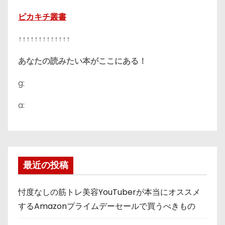
ピカキチ叢書
↑↑↑↑↑↑↑↑↑↑↑↑↑
あなたの読みたい本がここにある！
g:
a:
最近の投稿
忖度なしの筋トレ美容YouTuberが本当にオススメ
するAmazonプライムデーセールで買うべきもの