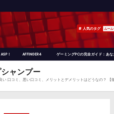
人気のタグ
ムーム
ASP！
AFFINGER4
ゲーミングPCの完全ガイド：あ
プシャンプー
、良い 口コミ、悪い口コミ、メリットとデメリットはどうなの？ 【