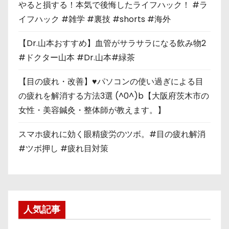
やると損する！本気で後悔したライフハック！ #ラ
イフハック #雑学 #裏技 #shorts #海外
【Dr.山本おすすめ】血管がサラサラになる飲み物2
#ドクター山本 #Dr.山本#緑茶
【目の疲れ・改善】♥パソコンの使い過ぎによる目
の疲れを解消する方法3選 (^0^)b【大阪府茨木市の
女性・美容鍼灸・整体師が教えます。】
スマホ疲れに効く眼精疲労のツボ。#目の疲れ解消
#ツボ押し #疲れ目対策
人気記事