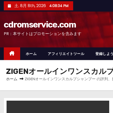
コ
土. 8月 8th, 2026
4:08:35 PM
ン
テ
cdromservice.com
ン
ツ
PR：本サイトはプロモーションを含みます
へ
ス
キ
ホーム
アフィリエイトツール
登録しよう
ッ
プ
ZIGENオールインワンスカル
ホーム
ZIGENオールインワンスカルプシャンプー の評判