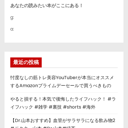
あなたの読みたい本がここにある！
g:
a:
最近の投稿
忖度なしの筋トレ美容YouTuberが本当にオススメ
するAmazonプライムデーセールで買うべきもの
やると損する！本気で後悔したライフハック！ #ラ
イフハック #雑学 #裏技 #shorts #海外
【Dr.山本おすすめ】血管がサラサラになる飲み物2