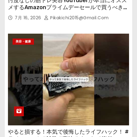
忖度なしの筋トレ美容YouTuberが本当にオスス
メするAmazonプライムデーセールで買うべきも
の
7月 16, 2026
Pikakichi2015@gmail.com
美容・健康
やると損する！本気で後悔したライフハック！ #