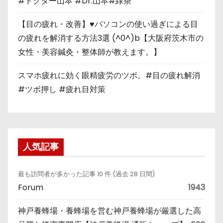
#ドクター山本 #Dr.山本#緑茶
【目の疲れ・改善】♥パソコンの使い過ぎによる目
の疲れを解消する方法3選 (^0^)b【大阪府茨木市の
女性・美容鍼灸・整体師が教えます。】
スマホ疲れに効く眼精疲労のツボ。#目の疲れ解消
#ツボ押し #疲れ目対策
人気記事
最も訪問者が多かった記事 10 件 (過去 28 日間)
Forum
1943
神戸養蜂場・養蜂場を営む神戸養蜂場が厳選した高