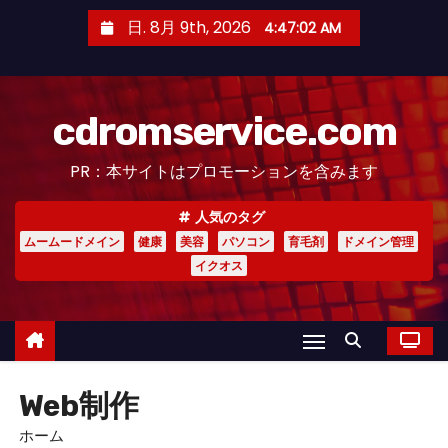
コ
日. 8月 9th, 2026
4:47:03 AM
ン
テ
ン
cdromservice.com
ツ
へ
PR：本サイトはプロモーションを含みます
ス
キ
人気のタグ
ッ
ムームードメイン
健康
美容
パソコン
育毛剤
ドメイン管理
プ
イクオス
Web制作
ホーム