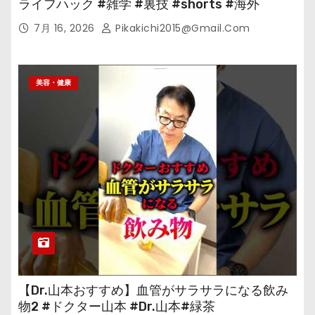
ライフハック #雑学 #裏技 #shorts #海外
7月 16, 2026
Pikakichi2015@gmail.com
美容・健康
【Dr.山本おすすめ】血管がサラサラになる飲み
物2 #ドクター山本 #Dr.山本#緑茶