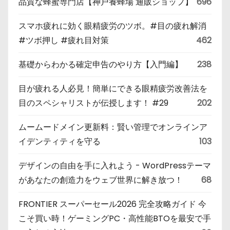
品質な蜂蜜専門店【神戸養蜂場 通販ショップ】
696
スマホ疲れに効く眼精疲労のツボ。#目の疲れ解消
#ツボ押し #疲れ目対策
462
基礎からわかる確定申告のやり方【入門編】
238
目が疲れる人必見！簡単にできる眼精疲労改善法を
目のスペシャリストが伝授します！ #29
202
ムームードメイン更新料：賢い管理でオンラインア
イデンティティを守る
103
デザインの自由を手に入れよう - WordPressテーマ
があなたの創造力をウェブ世界に解き放つ！
68
FRONTIER スーパーセール2026 完全攻略ガイド 今
こそ買い時！ゲーミングPC・高性能BTOを最安で手