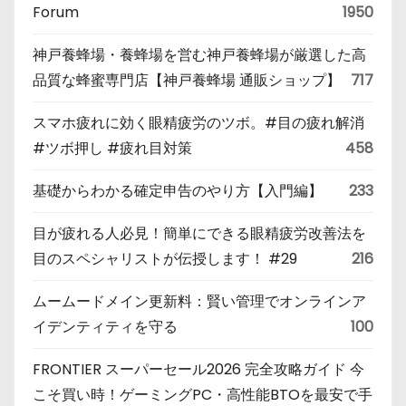
Forum
1950
神戸養蜂場・養蜂場を営む神戸養蜂場が厳選した高
品質な蜂蜜専門店【神戸養蜂場 通販ショップ】
717
スマホ疲れに効く眼精疲労のツボ。#目の疲れ解消
#ツボ押し #疲れ目対策
458
基礎からわかる確定申告のやり方【入門編】
233
目が疲れる人必見！簡単にできる眼精疲労改善法を
目のスペシャリストが伝授します！ #29
216
ムームードメイン更新料：賢い管理でオンラインア
イデンティティを守る
100
FRONTIER スーパーセール2026 完全攻略ガイド 今
こそ買い時！ゲーミングPC・高性能BTOを最安で手