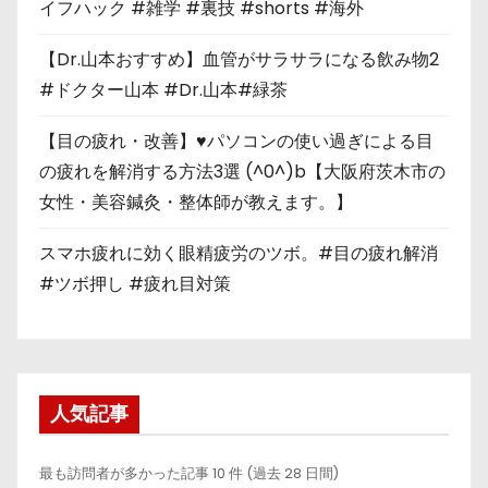
イフハック #雑学 #裏技 #shorts #海外
【Dr.山本おすすめ】血管がサラサラになる飲み物2
#ドクター山本 #Dr.山本#緑茶
【目の疲れ・改善】♥パソコンの使い過ぎによる目
の疲れを解消する方法3選 (^0^)b【大阪府茨木市の
女性・美容鍼灸・整体師が教えます。】
スマホ疲れに効く眼精疲労のツボ。#目の疲れ解消
#ツボ押し #疲れ目対策
人気記事
最も訪問者が多かった記事 10 件 (過去 28 日間)