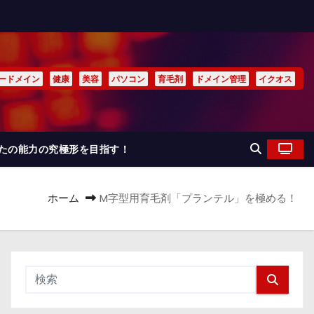
ードメイン
健康
美容
パソコン
育毛剤
ドメイン管理
イクオス
なたの能力の究極形を目指す！
ホーム
M字型用育毛剤「プランテル」を極める！