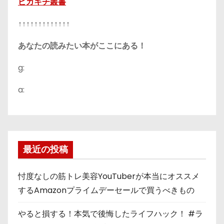
ピカキチ叢書
↑↑↑↑↑↑↑↑↑↑↑↑↑
あなたの読みたい本がここにある！
g:
a:
最近の投稿
忖度なしの筋トレ美容YouTuberが本当にオススメ
するAmazonプライムデーセールで買うべきもの
やると損する！本気で後悔したライフハック！ #ラ