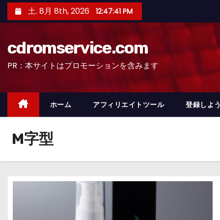
コ
土. 8月 8th, 2026
12:47:42 PM
ン
テ
cdromservice.com
ン
ツ
PR：本サイトはプロモーションを含みます
へ
ス
キ
ホーム
アフィリエイトツール
登録しよう
ッ
プ
M字型