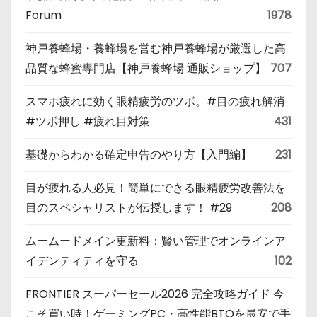
Forum
1978
神戸養蜂場・養蜂場を営む神戸養蜂場が厳選した高
品質な蜂蜜専門店【神戸養蜂場 通販ショップ】
707
スマホ疲れに効く眼精疲労のツボ。#目の疲れ解消
#ツボ押し #疲れ目対策
431
基礎からわかる確定申告のやり方【入門編】
231
目が疲れる人必見！簡単にできる眼精疲労改善法を
目のスペシャリストが伝授します！ #29
208
ムームードメイン更新料：賢い管理でオンラインア
イデンティティを守る
102
FRONTIER スーパーセール2026 完全攻略ガイド 今
こそ買い時！ゲーミングPC・高性能BTOを最安で手