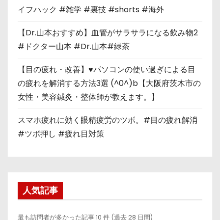
イフハック #雑学 #裏技 #shorts #海外
【Dr.山本おすすめ】血管がサラサラになる飲み物2
#ドクター山本 #Dr.山本#緑茶
【目の疲れ・改善】♥パソコンの使い過ぎによる目
の疲れを解消する方法3選 (^0^)b【大阪府茨木市の
女性・美容鍼灸・整体師が教えます。】
スマホ疲れに効く眼精疲労のツボ。#目の疲れ解消
#ツボ押し #疲れ目対策
人気記事
最も訪問者が多かった記事 10 件 (過去 28 日間)