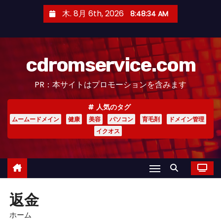
コ
木. 8月 6th, 2026
8:48:35 AM
ン
テ
ン
cdromservice.com
ツ
へ
PR：本サイトはプロモーションを含みます
ス
キ
人気のタグ
ッ
ムームードメイン
健康
美容
パソコン
育毛剤
ドメイン管理
プ
イクオス
返金
ホーム