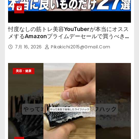
忖度なしの筋トレ美容YouTuberが本当にオスス
メするAmazonプライムデーセールで買うべきも
の
7月 16, 2026
Pikakichi2015@gmail.com
美容・健康