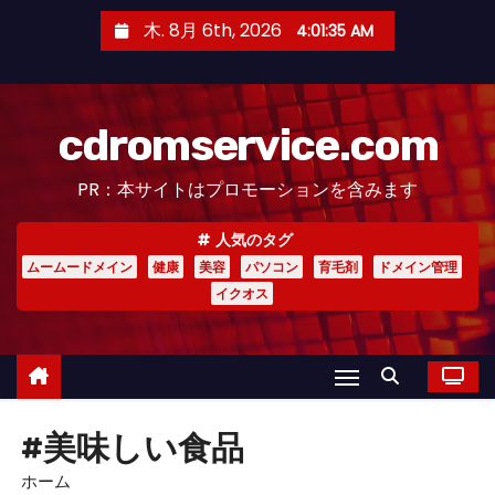
コ
木. 8月 6th, 2026
4:01:36 AM
ン
テ
ン
cdromservice.com
ツ
へ
PR：本サイトはプロモーションを含みます
ス
キ
人気のタグ
ッ
ムームードメイン
健康
美容
パソコン
育毛剤
ドメイン管理
プ
イクオス
#美味しい食品
ホーム