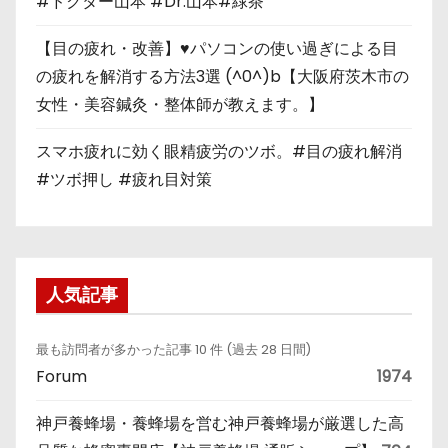
#ドクター山本 #Dr.山本#緑茶
【目の疲れ・改善】♥パソコンの使い過ぎによる目
の疲れを解消する方法3選 (^0^)b【大阪府茨木市の
女性・美容鍼灸・整体師が教えます。】
スマホ疲れに効く眼精疲労のツボ。#目の疲れ解消
#ツボ押し #疲れ目対策
人気記事
最も訪問者が多かった記事 10 件 (過去 28 日間)
Forum
1974
神戸養蜂場・養蜂場を営む神戸養蜂場が厳選した高