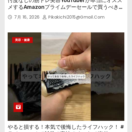
忖度なしの筋トレ美容YouTuberが本当にオスス
メするAmazonプライムデーセールで買うべきも
の
7月 16, 2026
Pikakichi2015@gmail.com
美容・健康
やると損する！本気で後悔したライフハック！ #