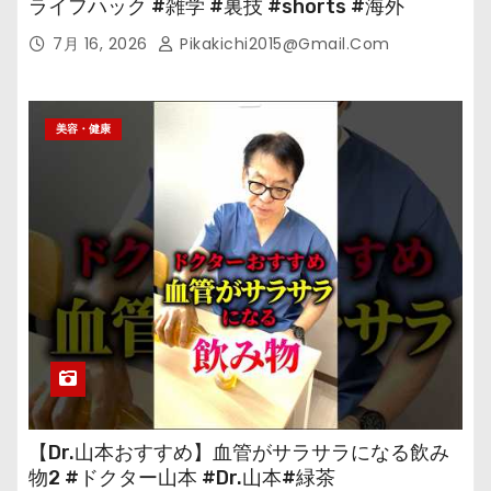
ライフハック #雑学 #裏技 #shorts #海外
7月 16, 2026
Pikakichi2015@gmail.com
美容・健康
【Dr.山本おすすめ】血管がサラサラになる飲み
物2 #ドクター山本 #Dr.山本#緑茶