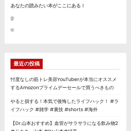
あなたの読みたい本がここにある！
g:
a:
最近の投稿
忖度なしの筋トレ美容YouTuberが本当にオススメ
するAmazonプライムデーセールで買うべきもの
やると損する！本気で後悔したライフハック！ #ラ
イフハック #雑学 #裏技 #shorts #海外
【Dr.山本おすすめ】血管がサラサラになる飲み物2