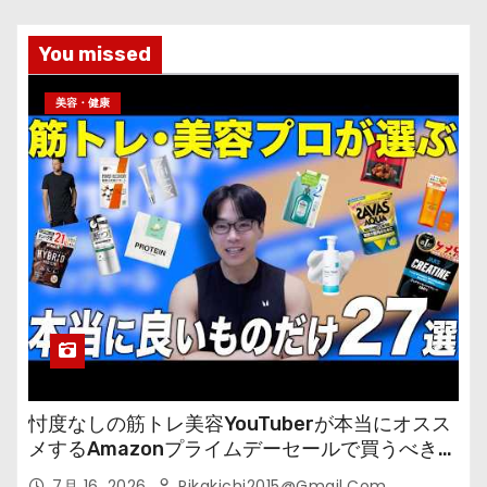
You missed
美容・健康
忖度なしの筋トレ美容YouTuberが本当にオスス
メするAmazonプライムデーセールで買うべきも
の
7月 16, 2026
Pikakichi2015@gmail.com