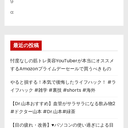
g:
a:
最近の投稿
忖度なしの筋トレ美容YouTuberが本当にオススメ
するAmazonプライムデーセールで買うべきもの
やると損する！本気で後悔したライフハック！ #ラ
イフハック #雑学 #裏技 #shorts #海外
【Dr.山本おすすめ】血管がサラサラになる飲み物2
#ドクター山本 #Dr.山本#緑茶
【目の疲れ・改善】♥パソコンの使い過ぎによる目