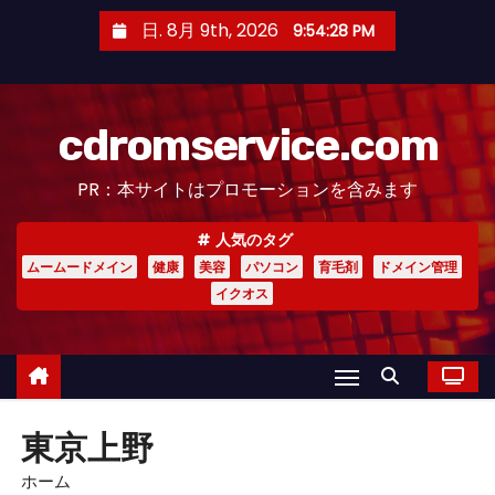
コ
日. 8月 9th, 2026
9:54:28 PM
ン
テ
ン
cdromservice.com
ツ
へ
PR：本サイトはプロモーションを含みます
ス
キ
人気のタグ
ッ
ムームードメイン
健康
美容
パソコン
育毛剤
ドメイン管理
プ
イクオス
東京上野
ホーム