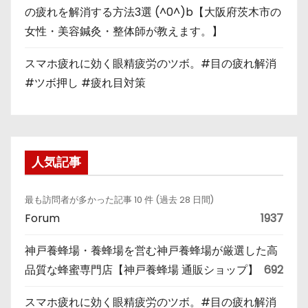
の疲れを解消する方法3選 (^0^)b【大阪府茨木市の
女性・美容鍼灸・整体師が教えます。】
スマホ疲れに効く眼精疲労のツボ。#目の疲れ解消
#ツボ押し #疲れ目対策
人気記事
最も訪問者が多かった記事 10 件 (過去 28 日間)
Forum
1937
神戸養蜂場・養蜂場を営む神戸養蜂場が厳選した高
品質な蜂蜜専門店【神戸養蜂場 通販ショップ】
692
スマホ疲れに効く眼精疲労のツボ。#目の疲れ解消