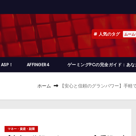
人気のタグ
ムーム
ASP！
AFFINGER4
ゲーミングPCの完全ガイド：あ
ホーム
【安心と信頼のグランパワー】手軽
マネー・資産・副業