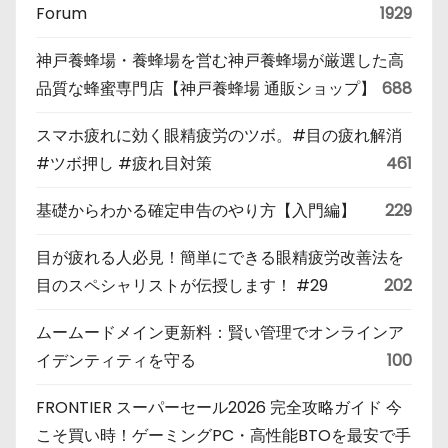
Forum
1929
神戸養蜂場・養蜂場を営む神戸養蜂場が厳選した高
品質な蜂蜜専門店【神戸養蜂場 通販ショップ】
688
スマホ疲れに効く眼精疲労のツボ。#目の疲れ解消
#ツボ押し #疲れ目対策
461
基礎からわかる確定申告のやり方【入門編】
229
目が疲れる人必見！簡単にできる眼精疲労改善法を
目のスペシャリストが伝授します！ #29
202
ムームードメイン更新料：賢い管理でオンラインア
イデンティティを守る
100
FRONTIER スーパーセール2026 完全攻略ガイド 今
こそ買い時！ゲーミングPC・高性能BTOを最安で手