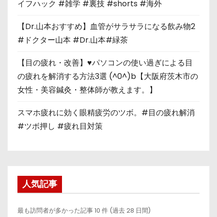
イフハック #雑学 #裏技 #shorts #海外
【Dr.山本おすすめ】血管がサラサラになる飲み物2
#ドクター山本 #Dr.山本#緑茶
【目の疲れ・改善】♥パソコンの使い過ぎによる目
の疲れを解消する方法3選 (^0^)b【大阪府茨木市の
女性・美容鍼灸・整体師が教えます。】
スマホ疲れに効く眼精疲労のツボ。#目の疲れ解消
#ツボ押し #疲れ目対策
人気記事
最も訪問者が多かった記事 10 件 (過去 28 日間)