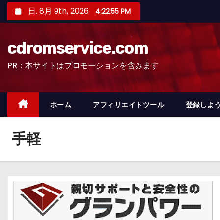
コ
日. 8月 9th, 2026
4:22:57 PM
ン
テ
cdromservice.com
ン
ツ
PR：本サイトはプロモーションを含みます
へ
ス
キ
ホーム
アフィリエイトツール
登録しよう
ッ
プ
手軽