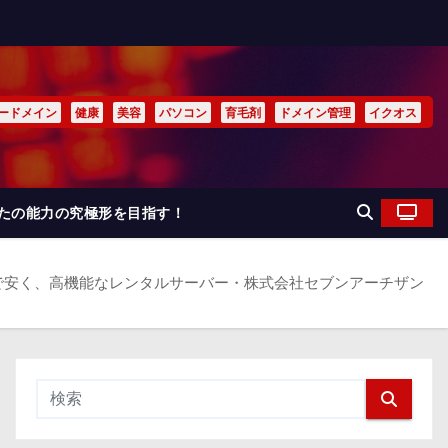
ードメイン
健康
美容
パソコン
育毛剤
ドメイン管理
イクオス
なたの能力の究極形を目指す！
で安く、高機能なレンタルサーバー・株式会社セブンアーチザン