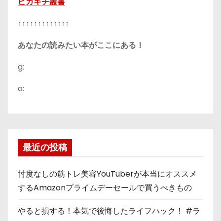
ピカキチ叢書
↑↑↑↑↑↑↑↑↑↑↑↑↑
あなたの読みたい本がここにある！
g:
a:
最近の投稿
忖度なしの筋トレ美容YouTuberが本当にオススメ
するAmazonプライムデーセールで買うべきもの
やると損する！本気で後悔したライフハック！ #ラ