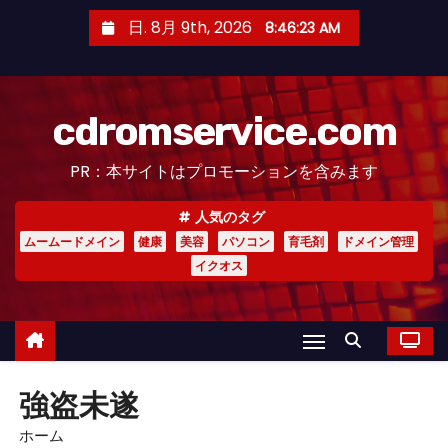
コ
日. 8月 9th, 2026
8:46:24 AM
ン
テ
ン
cdromservice.com
ツ
へ
PR：本サイトはプロモーションを含みます
ス
キ
人気のタグ
ッ
ムームードメイン
健康
美容
パソコン
育毛剤
ドメイン管理
プ
イクオス
強盗未遂
ホーム