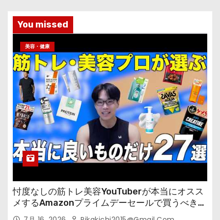
You missed
美容・健康
忖度なしの筋トレ美容YouTuberが本当にオスス
メするAmazonプライムデーセールで買うべきも
の
7月 16, 2026
Pikakichi2015@gmail.com