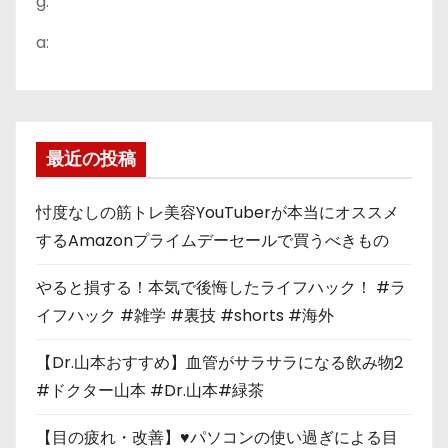
g:
a:
最近の投稿
忖度なしの筋トレ美容YouTuberが本当にオススメ
するAmazonプライムデーセールで買うべきもの
やると損する！本気で後悔したライフハック！ #ラ
イフハック #雑学 #裏技 #shorts #海外
【Dr.山本おすすめ】血管がサラサラになる飲み物2
#ドクター山本 #Dr.山本#緑茶
【目の疲れ・改善】♥パソコンの使い過ぎによる目