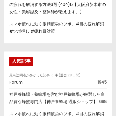
の疲れを解消する方法3選 (^0^)b【大阪府茨木市の
女性・美容鍼灸・整体師が教えます。】
スマホ疲れに効く眼精疲労のツボ。#目の疲れ解消
#ツボ押し #疲れ目対策
人気記事
最も訪問者が多かった記事 10 件 (過去 28 日間)
Forum
1945
神戸養蜂場・養蜂場を営む神戸養蜂場が厳選した高
品質な蜂蜜専門店【神戸養蜂場 通販ショップ】
698
スマホ疲れに効く眼精疲労のツボ。#目の疲れ解消