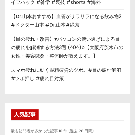
イフハック #雑学 #裏技 #shorts #海外
【Dr.山本おすすめ】血管がサラサラになる飲み物2
#ドクター山本 #Dr.山本#緑茶
【目の疲れ・改善】♥パソコンの使い過ぎによる目
の疲れを解消する方法3選 (^0^)b【大阪府茨木市の
女性・美容鍼灸・整体師が教えます。】
スマホ疲れに効く眼精疲労のツボ。#目の疲れ解消
#ツボ押し #疲れ目対策
人気記事
最も訪問者が多かった記事 10 件 (過去 28 日間)