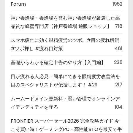
Forum
1952
神戸養蜂場・養蜂場を営む神戸養蜂場が厳選した高
品質な蜂蜜専門店【神戸養蜂場 通販ショップ】
718
スマホ疲れに効く眼精疲労のツボ。#目の疲れ解消
#ツボ押し #疲れ目対策
461
基礎からわかる確定申告のやり方【入門編】
235
目が疲れる人必見！簡単にできる眼精疲労改善法を
目のスペシャリストが伝授します！ #29
217
ムームードメイン更新料：賢い管理でオンラインア
イデンティティを守る
104
FRONTIER スーパーセール2026 完全攻略ガイド 今
こそ買い時！ゲーミングPC・高性能BTOを最安で手