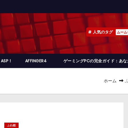
人気のタグ
ムーム
ASP！
AFFINGER4
ゲーミングPCの完全ガイド：あ
ホーム
ふわ姫