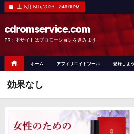
コ
土. 8月 8th, 2026
2:49:02 PM
ン
テ
cdromservice.com
ン
ツ
PR：本サイトはプロモーションを含みます
へ
ス
キ
ホーム
アフィリエイトツール
登録しよう
ッ
プ
効果なし