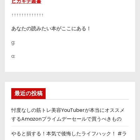
ピカキチ叢書
↑↑↑↑↑↑↑↑↑↑↑↑↑
あなたの読みたい本がここにある！
g:
a:
最近の投稿
忖度なしの筋トレ美容YouTuberが本当にオススメ
するAmazonプライムデーセールで買うべきもの
やると損する！本気で後悔したライフハック！ #ラ