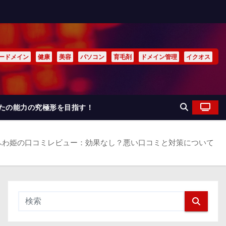
ードメイン
健康
美容
パソコン
育毛剤
ドメイン管理
イクオス
なたの能力の究極形を目指す！
ふわ姫の口コミレビュー：効果なし？悪い口コミと対策について