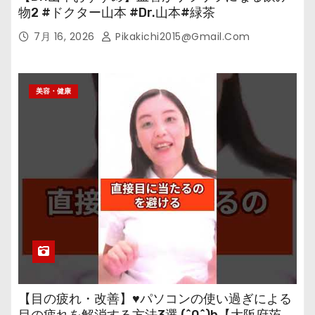
物2 #ドクター山本 #Dr.山本#緑茶
7月 16, 2026
Pikakichi2015@gmail.com
美容・健康
【目の疲れ・改善】♥パソコンの使い過ぎによる
目の疲れを解消する方法3選 (^0^)b【大阪府茨木