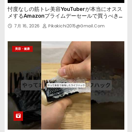
忖度なしの筋トレ美容YouTuberが本当にオスス
メするAmazonプライムデーセールで買うべきも
の
7月 16, 2026
Pikakichi2015@gmail.com
美容・健康