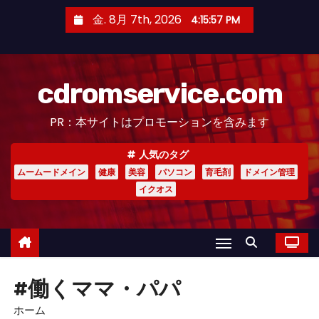
コ
金. 8月 7th, 2026
4:15:58 PM
ン
テ
ン
cdromservice.com
ツ
へ
PR：本サイトはプロモーションを含みます
ス
キ
人気のタグ
ッ
ムームードメイン
健康
美容
パソコン
育毛剤
ドメイン管理
プ
イクオス
#働くママ・パパ
ホーム