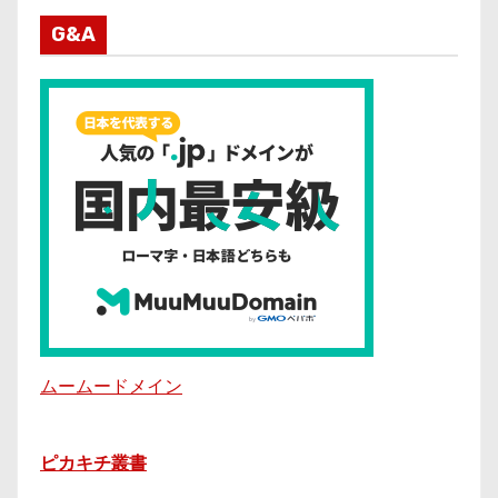
G&A
ムームードメイン
ピカキチ叢書