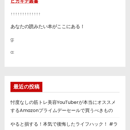
ピカキチ叢書
↑↑↑↑↑↑↑↑↑↑↑↑↑
あなたの読みたい本がここにある！
g:
a:
最近の投稿
忖度なしの筋トレ美容YouTuberが本当にオススメ
するAmazonプライムデーセールで買うべきもの
やると損する！本気で後悔したライフハック！ #ラ