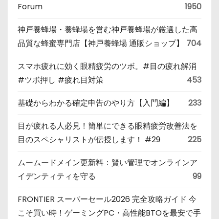
Forum
1950
神戸養蜂場・養蜂場を営む神戸養蜂場が厳選した高
品質な蜂蜜専門店【神戸養蜂場 通販ショップ】
704
スマホ疲れに効く眼精疲労のツボ。#目の疲れ解消
#ツボ押し #疲れ目対策
453
基礎からわかる確定申告のやり方【入門編】
233
目が疲れる人必見！簡単にできる眼精疲労改善法を
目のスペシャリストが伝授します！ #29
225
ムームードメイン更新料：賢い管理でオンラインア
イデンティティを守る
99
FRONTIER スーパーセール2026 完全攻略ガイド 今
こそ買い時！ゲーミングPC・高性能BTOを最安で手