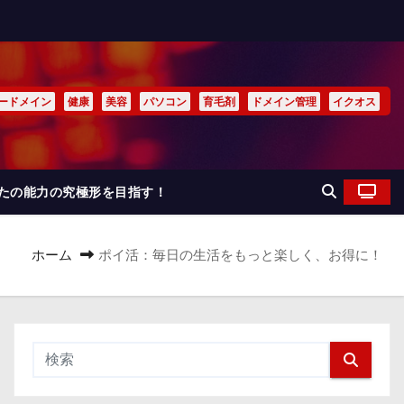
ードメイン
健康
美容
パソコン
育毛剤
ドメイン管理
イクオス
なたの能力の究極形を目指す！
ホーム
ポイ活：毎日の生活をもっと楽しく、お得に！