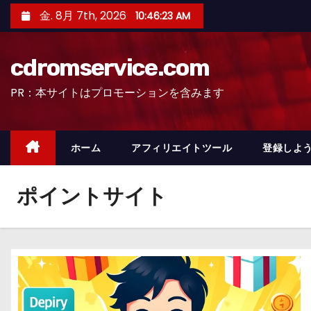
コ
金. 8月 7th, 2026
10:46:24 AM
ン
テ
cdromservice.com
ン
ツ
PR：本サイトはプロモーションを含みます
へ
ス
キ
ホーム
アフィリエイトツール
登録しよう
ッ
プ
ポイントサイト