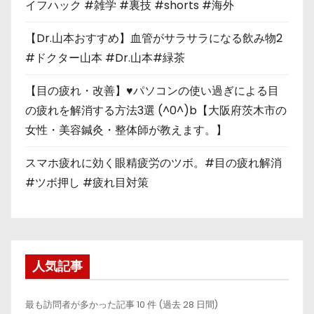
イフハック #雑学 #裏技 #shorts #海外
【Dr.山本おすすめ】血管がサラサラになる飲み物2
#ドクター山本 #Dr.山本#緑茶
【目の疲れ・改善】♥パソコンの使い過ぎによる目
の疲れを解消する方法3選 (^0^)b【大阪府茨木市の
女性・美容鍼灸・整体師が教えます。】
スマホ疲れに効く眼精疲労のツボ。#目の疲れ解消
#ツボ押し #疲れ目対策
人気記事
最も訪問者が多かった記事 10 件 (過去 28 日間)