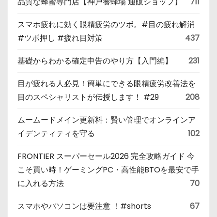
品質な蜂蜜専門店【神戸養蜂場 通販ショップ】
711
スマホ疲れに効く眼精疲労のツボ。#目の疲れ解消
#ツボ押し #疲れ目対策
437
基礎からわかる確定申告のやり方【入門編】
231
目が疲れる人必見！簡単にできる眼精疲労改善法を
目のスペシャリストが伝授します！ #29
208
ムームードメイン更新料：賢い管理でオンラインア
イデンティティを守る
102
FRONTIER スーパーセール2026 完全攻略ガイド 今
こそ買い時！ゲーミングPC・高性能BTOを最安で手
に入れる方法
70
スマホやパソコンは要注意 ！#shorts
67