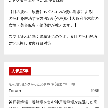
#ドクター山本 #Dr.山本#緑茶
【目の疲れ・改善】♥パソコンの使い過ぎによる目
の疲れを解消する方法3選 (^0^)b【大阪府茨木市の
女性・美容鍼灸・整体師が教えます。】
スマホ疲れに効く眼精疲労のツボ。#目の疲れ解消
#ツボ押し #疲れ目対策
人気記事
最も訪問者が多かった記事 10 件 (過去 28 日間)
Forum
1985
神戸養蜂場・養蜂場を営む神戸養蜂場が厳選した高