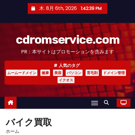
コ
木. 8月 6th, 2026
1:42:39 PM
ン
テ
ン
cdromservice.com
ツ
へ
PR：本サイトはプロモーションを含みます
ス
キ
人気のタグ
ッ
ムームードメイン
健康
美容
パソコン
育毛剤
ドメイン管理
プ
イクオス
バイク買取
ホーム