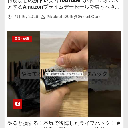
忖度なしの筋トレ美容YouTuberが本当にオスス
メするAmazonプライムデーセールで買うべきも
の
7月 16, 2026
Pikakichi2015@gmail.com
美容・健康
やると損する！本気で後悔したライフハック！ #