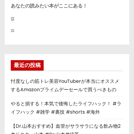
あなたの読みたい本がここにある！
g:
a:
最近の投稿
忖度なしの筋トレ美容YouTuberが本当にオススメ
するAmazonプライムデーセールで買うべきもの
やると損する！本気で後悔したライフハック！ #ラ
イフハック #雑学 #裏技 #shorts #海外
【Dr.山本おすすめ】血管がサラサラになる飲み物2