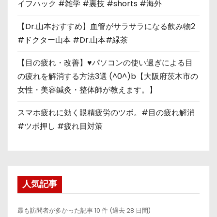
イフハック #雑学 #裏技 #shorts #海外
【Dr.山本おすすめ】血管がサラサラになる飲み物2
#ドクター山本 #Dr.山本#緑茶
【目の疲れ・改善】♥パソコンの使い過ぎによる目
の疲れを解消する方法3選 (^0^)b【大阪府茨木市の
女性・美容鍼灸・整体師が教えます。】
スマホ疲れに効く眼精疲労のツボ。#目の疲れ解消
#ツボ押し #疲れ目対策
人気記事
最も訪問者が多かった記事 10 件 (過去 28 日間)