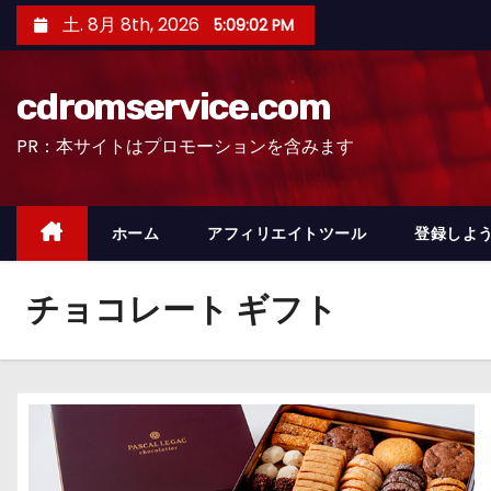
コ
土. 8月 8th, 2026
5:09:03 PM
ン
テ
cdromservice.com
ン
ツ
PR：本サイトはプロモーションを含みます
へ
ス
キ
ホーム
アフィリエイトツール
登録しよう
ッ
プ
チョコレート ギフト