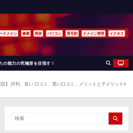
ードメイン
健康
美容
パソコン
育毛剤
ドメイン管理
イクオス
なたの能力の究極形を目指す！
説】 評判、良い 口コミ、悪い口コミ、メリットとデメリット!!