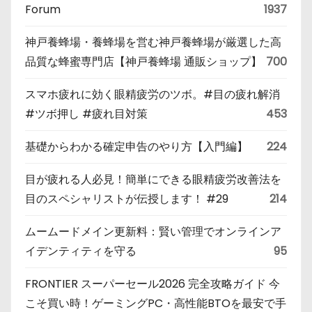
Forum
1937
神戸養蜂場・養蜂場を営む神戸養蜂場が厳選した高
品質な蜂蜜専門店【神戸養蜂場 通販ショップ】
700
スマホ疲れに効く眼精疲労のツボ。#目の疲れ解消
#ツボ押し #疲れ目対策
453
基礎からわかる確定申告のやり方【入門編】
224
目が疲れる人必見！簡単にできる眼精疲労改善法を
目のスペシャリストが伝授します！ #29
214
ムームードメイン更新料：賢い管理でオンラインア
イデンティティを守る
95
FRONTIER スーパーセール2026 完全攻略ガイド 今
こそ買い時！ゲーミングPC・高性能BTOを最安で手