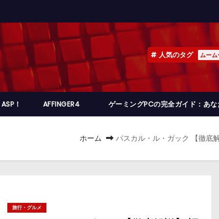
人気のタグ
ムーム
ASP！
AFFINGER4
ゲーミングPCの完全ガイド：あ
ホーム
パスカル・ル・ガック 【徹底解
旅行・グルメ