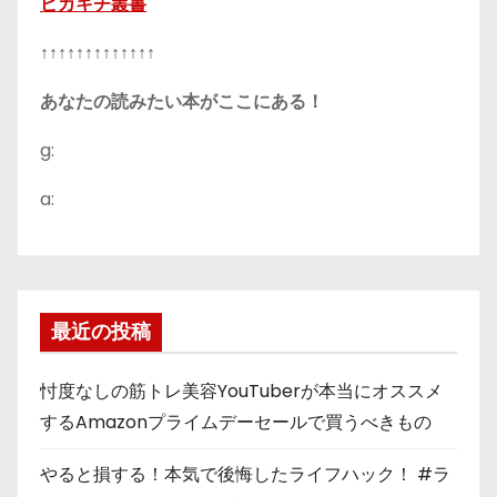
ピカキチ叢書
↑↑↑↑↑↑↑↑↑↑↑↑↑
あなたの読みたい本がここにある！
g:
a:
最近の投稿
忖度なしの筋トレ美容YouTuberが本当にオススメ
するAmazonプライムデーセールで買うべきもの
やると損する！本気で後悔したライフハック！ #ラ