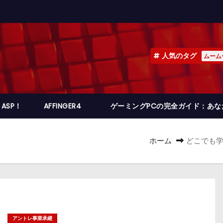
人気のタグ
ムーム
ASP！
AFFINGER4
ゲーミングPCの完全ガイド：あ
ホーム
どこでも学
アントレ事業承継