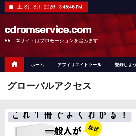
コ
土. 8月 8th, 2026
3:45:47 PM
ン
テ
cdromservice.com
ン
ツ
PR：本サイトはプロモーションを含みます
へ
ス
キ
ホーム
アフィリエイトツール
登録しよう
ッ
プ
グローバルアクセス