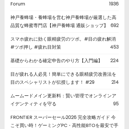
Forum
1936
神戸養蜂場・養蜂場を営む神戸養蜂場が厳選した高
品質な蜂蜜専門店【神戸養蜂場 通販ショップ】
692
スマホ疲れに効く眼精疲労のツボ。#目の疲れ解消
#ツボ押し #疲れ目対策
453
基礎からわかる確定申告のやり方【入門編】
224
目が疲れる人必見！簡単にできる眼精疲労改善法を
目のスペシャリストが伝授します！ #29
214
ムームードメイン更新料：賢い管理でオンラインア
イデンティティを守る
95
FRONTIER スーパーセール2026 完全攻略ガイド 今
こそ買い時！ゲーミングPC・高性能BTOを最安で手