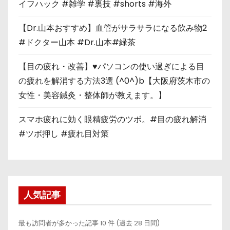
イフハック #雑学 #裏技 #shorts #海外
【Dr.山本おすすめ】血管がサラサラになる飲み物2
#ドクター山本 #Dr.山本#緑茶
【目の疲れ・改善】♥パソコンの使い過ぎによる目
の疲れを解消する方法3選 (^0^)b【大阪府茨木市の
女性・美容鍼灸・整体師が教えます。】
スマホ疲れに効く眼精疲労のツボ。#目の疲れ解消
#ツボ押し #疲れ目対策
人気記事
最も訪問者が多かった記事 10 件 (過去 28 日間)