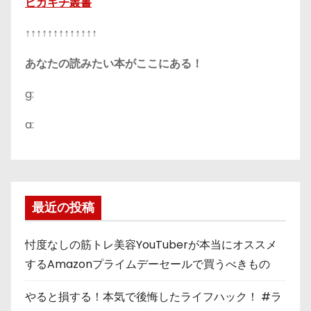
ピカキチ叢書
↑↑↑↑↑↑↑↑↑↑↑↑↑
あなたの読みたい本がここにある！
g:
a:
最近の投稿
忖度なしの筋トレ美容YouTuberが本当にオススメ
するAmazonプライムデーセールで買うべきもの
やると損する！本気で後悔したライフハック！ #ラ