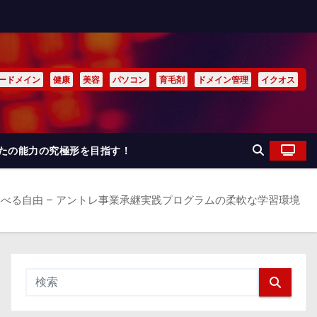
ードメイン
健康
美容
パソコン
育毛剤
ドメイン管理
イクオス
なたの能力の究極形を目指す！
べる自由 – アントレ事業承継実践プログラムの柔軟な学習環境