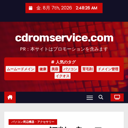
コ
金. 8月 7th, 2026
2:48:27 AM
ン
テ
ン
cdromservice.com
ツ
へ
PR：本サイトはプロモーションを含みます
ス
キ
人気のタグ
ッ
ムームードメイン
健康
美容
パソコン
育毛剤
ドメイン管理
プ
イクオス
パソコン周辺機器・アクセサリー