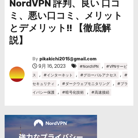
NordVPN 評判、良い 口コ
ミ、悪い口コミ、メリット
とデメリット!! 【徹底解
説】
By
pikakichi2015@gmail.com
9月 16, 2023
,
#NordVPN
#VPNサービ
,
,
,
ス
#インターネット
#グローバルアクセス
#
,
,
セキュリティ
#ダークウェブモニタリング
#プラ
,
,
イバシー保護
#暗号化技術
#高速接続