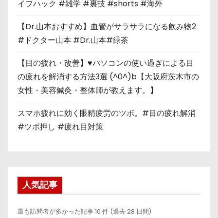
イフハック #雑学 #裏技 #shorts #海外
【Dr.山本おすすめ】血管がサラサラになる飲み物2
#ドクター山本 #Dr.山本#緑茶
【目の疲れ・改善】♥パソコンの使い過ぎによる目
の疲れを解消する方法3選 (^0^)b【大阪府茨木市の
女性・美容鍼灸・整体師が教えます。】
スマホ疲れに効く眼精疲労のツボ。#目の疲れ解消
#ツボ押し #疲れ目対策
人気記事
最も訪問者が多かった記事 10 件 (過去 28 日間)