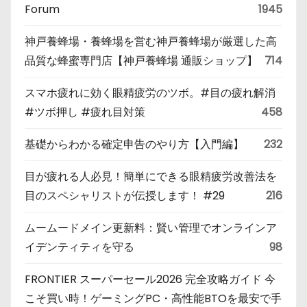
Forum
1945
神戸養蜂場・養蜂場を営む神戸養蜂場が厳選した高
品質な蜂蜜専門店【神戸養蜂場 通販ショップ】
714
スマホ疲れに効く眼精疲労のツボ。#目の疲れ解消
#ツボ押し #疲れ目対策
458
基礎からわかる確定申告のやり方【入門編】
232
目が疲れる人必見！簡単にできる眼精疲労改善法を
目のスペシャリストが伝授します！ #29
216
ムームードメイン更新料：賢い管理でオンラインア
イデンティティを守る
98
FRONTIER スーパーセール2026 完全攻略ガイド 今
こそ買い時！ゲーミングPC・高性能BTOを最安で手