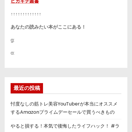
ピカキチ叢書
↑↑↑↑↑↑↑↑↑↑↑↑↑
あなたの読みたい本がここにある！
g:
a:
最近の投稿
忖度なしの筋トレ美容YouTuberが本当にオススメ
するAmazonプライムデーセールで買うべきもの
やると損する！本気で後悔したライフハック！ #ラ