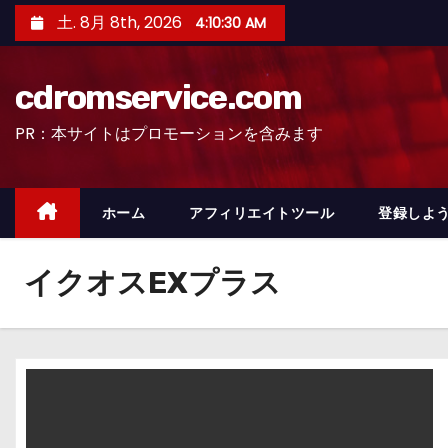
コ
土. 8月 8th, 2026
4:10:32 AM
ン
テ
cdromservice.com
ン
ツ
PR：本サイトはプロモーションを含みます
へ
ス
キ
ホーム
アフィリエイトツール
登録しよう
ッ
プ
イクオスEXプラス