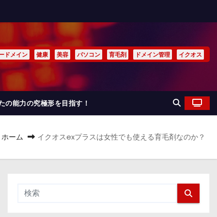
ードメイン
健康
美容
パソコン
育毛剤
ドメイン管理
イクオス
なたの能力の究極形を目指す！
ホーム
イクオスexプラスは女性でも使える育毛剤なのか？