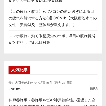
#ドクター山本 #Dr.山本#緑茶
【目の疲れ・改善】♥パソコンの使い過ぎによる目
の疲れを解消する方法3選 (^0^)b【大阪府茨木市の
女性・美容鍼灸・整体師が教えます。】
スマホ疲れに効く眼精疲労のツボ。#目の疲れ解消
#ツボ押し #疲れ目対策
人気記事
最も訪問者が多かった記事 10 件 (過去 28 日間)
Forum
1953
神戸養蜂場・養蜂場を営む神戸養蜂場が厳選した高