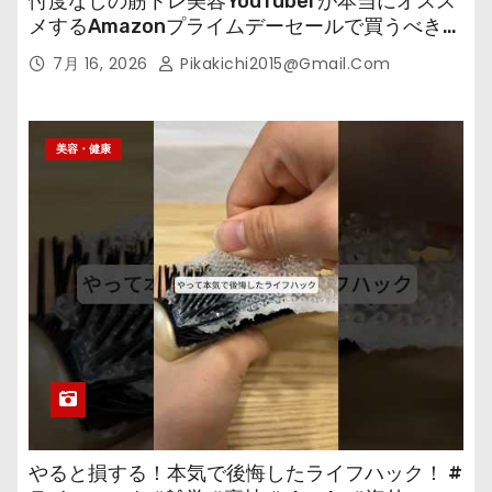
忖度なしの筋トレ美容YouTuberが本当にオスス
メするAmazonプライムデーセールで買うべきも
の
7月 16, 2026
Pikakichi2015@gmail.com
美容・健康
やると損する！本気で後悔したライフハック！ #