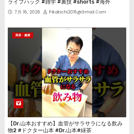
ライフハック #雑学 #裏技 #shorts #海外
7月 16, 2026
Pikakichi2015@gmail.com
美容・健康
【Dr.山本おすすめ】血管がサラサラになる飲み
物2 #ドクター山本 #Dr.山本#緑茶