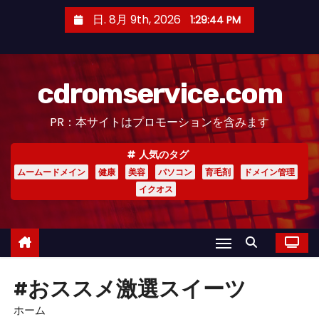
コ
日. 8月 9th, 2026
1:29:44 PM
ン
テ
ン
cdromservice.com
ツ
へ
PR：本サイトはプロモーションを含みます
ス
キ
人気のタグ
ッ
ムームードメイン
健康
美容
パソコン
育毛剤
ドメイン管理
プ
イクオス
#おススメ激選スイーツ
ホーム