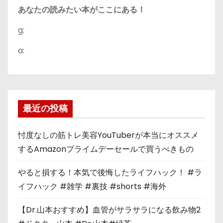
あなたの読みたい本がここにある！
g:
a:
最近の投稿
忖度なしの筋トレ美容YouTuberが本当にオススメ
するAmazonプライムデーセールで買うべきもの
やると損する！本気で後悔したライフハック！ #ラ
イフハック #雑学 #裏技 #shorts #海外
【Dr.山本おすすめ】血管がサラサラになる飲み物2