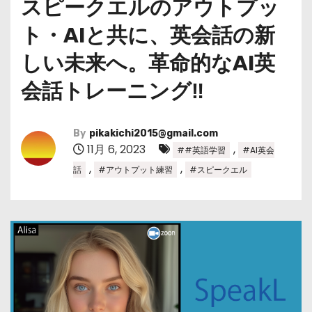
スピークエルのアウトプッ
ト・AIと共に、英会話の新
しい未来へ。革命的なAI英
会話トレーニング‼
By
pikakichi2015@gmail.com
11月 6, 2023
,
##英語学習
#AI英会
,
,
話
#アウトプット練習
#スピークエル