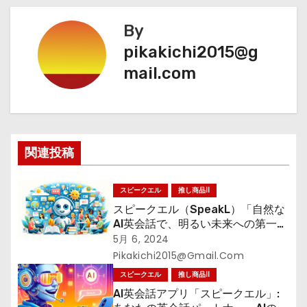
ナ
By
ビ
pikakichi2015@g
mail.com
ゲ
ー
シ
関連投稿
ョ
ン
スピークエル
推し商品II
スピークエル（SpeakL）「自然な
AI英会話で、明るい未来への第一
歩」
5月 6, 2024
Pikakichi2015@gmail.com
スピークエル
推し商品II
AI英会話アプリ「スピークエル」: