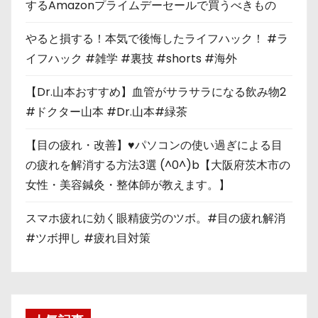
するAmazonプライムデーセールで買うべきもの
やると損する！本気で後悔したライフハック！ #ラ
イフハック #雑学 #裏技 #shorts #海外
【Dr.山本おすすめ】血管がサラサラになる飲み物2
#ドクター山本 #Dr.山本#緑茶
【目の疲れ・改善】♥パソコンの使い過ぎによる目
の疲れを解消する方法3選 (^0^)b【大阪府茨木市の
女性・美容鍼灸・整体師が教えます。】
スマホ疲れに効く眼精疲労のツボ。#目の疲れ解消
#ツボ押し #疲れ目対策