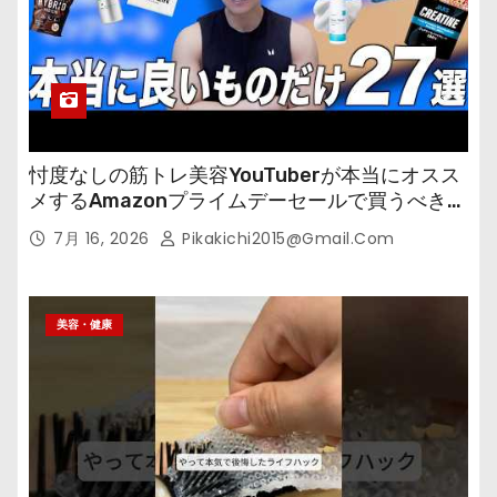
忖度なしの筋トレ美容YouTuberが本当にオスス
メするAmazonプライムデーセールで買うべきも
の
7月 16, 2026
Pikakichi2015@gmail.com
美容・健康