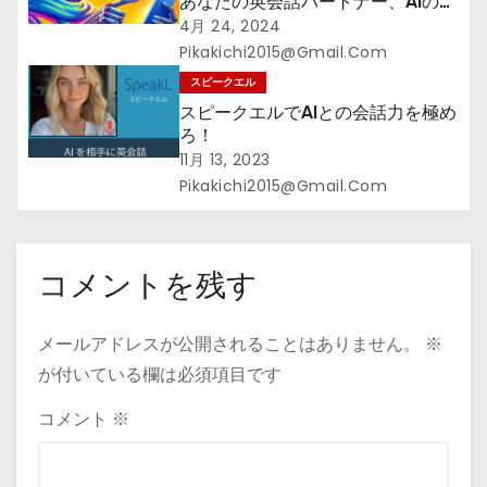
あなたの英会話パートナー、AIの力
で明日からもっとスムーズに！
4月 24, 2024
Pikakichi2015@gmail.com
スピークエル
スピークエルでAIとの会話力を極め
ろ！
11月 13, 2023
Pikakichi2015@gmail.com
コメントを残す
メールアドレスが公開されることはありません。
※
が付いている欄は必須項目です
コメント
※