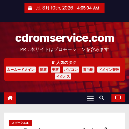
コ
月. 8月 10th, 2026
4:05:05 AM
ン
テ
ン
cdromservice.com
ツ
へ
PR：本サイトはプロモーションを含みます
ス
キ
人気のタグ
ッ
ムームードメイン
健康
美容
パソコン
育毛剤
ドメイン管理
プ
イクオス
スピークエル