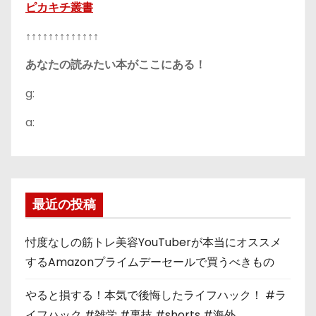
ピカキチ叢書
↑↑↑↑↑↑↑↑↑↑↑↑↑
あなたの読みたい本がここにある！
g:
a:
最近の投稿
忖度なしの筋トレ美容YouTuberが本当にオススメ
するAmazonプライムデーセールで買うべきもの
やると損する！本気で後悔したライフハック！ #ラ
イフハック #雑学 #裏技 #shorts #海外