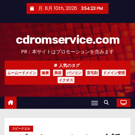
コ
月. 8月 10th, 2026
3:54:24 PM
ン
テ
ン
cdromservice.com
ツ
へ
PR：本サイトはプロモーションを含みます
ス
キ
人気のタグ
ッ
ムームードメイン
健康
美容
パソコン
育毛剤
ドメイン管理
プ
イクオス
スピークエル