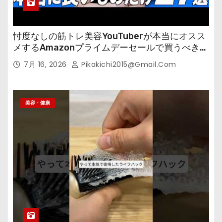
忖度なしの筋トレ美容YouTuberが本当にオスス
メするAmazonプライムデーセールで買うべきも
の
7月 16, 2026
Pikakichi2015@gmail.com
美容・健康