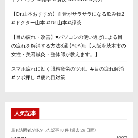
【Dr.山本おすすめ】血管がサラサラになる飲み物2
#ドクター山本 #Dr.山本#緑茶
【目の疲れ・改善】♥パソコンの使い過ぎによる目
の疲れを解消する方法3選 (^0^)b【大阪府茨木市の
女性・美容鍼灸・整体師が教えます。】
スマホ疲れに効く眼精疲労のツボ。#目の疲れ解消
#ツボ押し #疲れ目対策
人気記事
最も訪問者が多かった記事 10 件 (過去 28 日間)