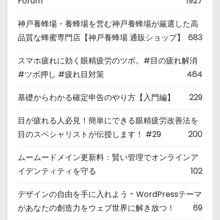
Forum
1927
神戸養蜂場・養蜂場を営む神戸養蜂場が厳選した高
品質な蜂蜜専門店【神戸養蜂場 通販ショップ】
683
スマホ疲れに効く眼精疲労のツボ。#目の疲れ解消
#ツボ押し #疲れ目対策
464
基礎からわかる確定申告のやり方【入門編】
229
目が疲れる人必見！簡単にできる眼精疲労改善法を
目のスペシャリストが伝授します！ #29
200
ムームードメイン更新料：賢い管理でオンラインア
イデンティティを守る
102
デザインの自由を手に入れよう - WordPressテーマ
があなたの創造力をウェブ世界に解き放つ！
69