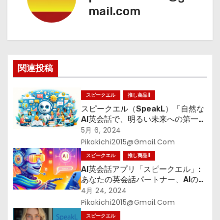
ゲ
mail.com
ー
シ
ョ
関連投稿
ン
スピークエル
推し商品II
スピークエル（SpeakL）「自然な
AI英会話で、明るい未来への第一
歩」
5月 6, 2024
Pikakichi2015@gmail.com
スピークエル
推し商品II
AI英会話アプリ「スピークエル」:
あなたの英会話パートナー、AIの力
で明日からもっとスムーズに！
4月 24, 2024
Pikakichi2015@gmail.com
スピークエル