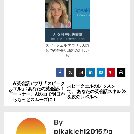
スピークエル アプリ：AI講
師での英会話練習の新しい
形
AI英会話アプリ「スピーク
投
スピークエルのレッスン
エル」: あなたの英会話パ
で、 あなたの英会話スキル
ートナー、AIの力で明日か
稿
を次のレベルへ
らもっとスムーズに！
ナ
By
ビ
pikakichi2015@g