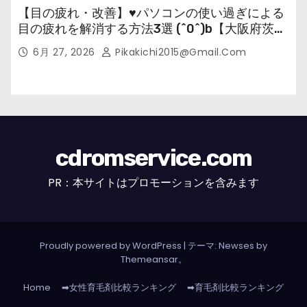
【目の疲れ・改善】♥パソコンの使い過ぎによる
目の疲れを解消する方法3選 (^0^)b【大阪府茨木
市の女性・美容鍼灸・整体師が教えます。】
6月 27, 2026
Pikakichi2015@gmail.com
cdromservice.com
PR：本サイトはプロモーションを含みます
Proudly powered by WordPress
|
テーマ: Newses by
Themeansar
。
Home
➡女性育毛剤比較ランキング
➡育毛剤比較ランキング