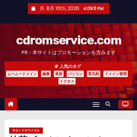
コ
月. 8月 10th, 2026
4:09:12 PM
ン
テ
ン
cdromservice.com
ツ
へ
PR：本サイトはプロモーションを含みます
ス
キ
人気のタグ
ッ
ムームードメイン
健康
美容
パソコン
育毛剤
ドメイン管理
プ
イクオス
サロンドロワイヤル