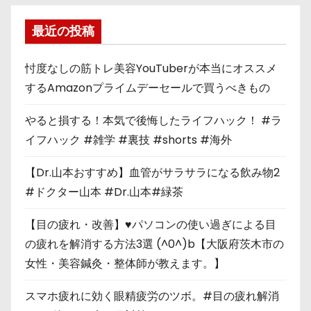
最近の投稿
忖度なしの筋トレ美容YouTuberが本当にオススメ
するAmazonプライムデーセールで買うべきもの
やると損する！本気で後悔したライフハック！ #ラ
イフハック #雑学 #裏技 #shorts #海外
【Dr.山本おすすめ】血管がサラサラになる飲み物2
#ドクター山本 #Dr.山本#緑茶
【目の疲れ・改善】♥パソコンの使い過ぎによる目
の疲れを解消する方法3選 (^0^)b【大阪府茨木市の
女性・美容鍼灸・整体師が教えます。】
スマホ疲れに効く眼精疲労のツボ。#目の疲れ解消