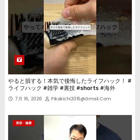
やると損する！本気で後悔したライフハック！ #
ライフハック #雑学 #裏技 #shorts #海外
7月 16, 2026
Pikakichi2015@gmail.com
美容・健康