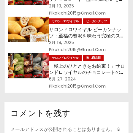
なたに
2月 19, 2025
Pikakichi2015@gmail.com
サロンドロワイヤル
ピーカンナッツ
サロンドロワイヤル ピーカンナッ
ツ：至福の贅沢を味わう究極のスイ
ーツ
2月 19, 2025
Pikakichi2015@gmail.com
サロンドロワイヤル
推し商品III
「極上のひとときをお約束！」サロ
ンドロワイヤルのチョコレートの魅
力
6月 27, 2024
Pikakichi2015@gmail.com
コメントを残す
メールアドレスが公開されることはありません。
※