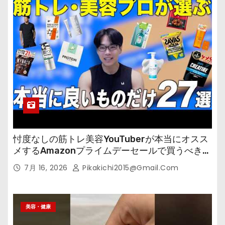
忖度なしの筋トレ美容YouTuberが本当にオスス
メするAmazonプライムデーセールで買うべきも
の
7月 16, 2026
Pikakichi2015@gmail.com
美容・健康