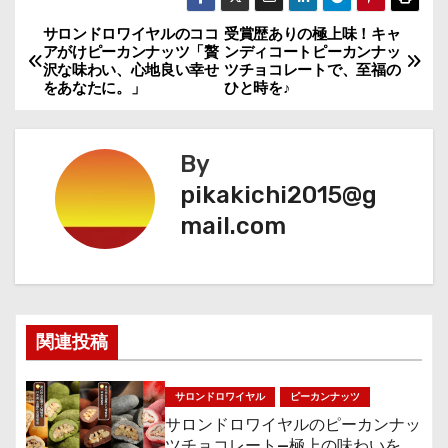
サロンドロワイヤルのココ
受賞歴ありの極上味！キャ
投
アがけピーカンナッツ「贅
ンディコートピーカンナッ
沢な味わい、心地良い幸せ
ツチョコレートで、至福の
稿
をあなたに。」
ひと時を♪
ナ
By
ビ
pikakichi2015@g
ゲ
mail.com
ー
シ
ョ
関連投稿
ン
サロンドロワイヤル
ピーカンナッツ
サロンドロワイヤルのピーカンナッ
ツチョコレート—極上の味わいをあ