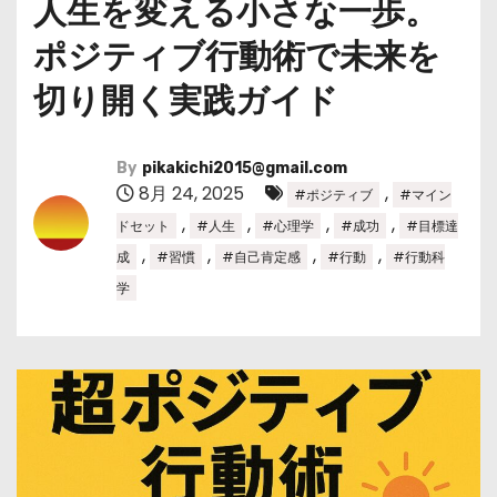
人生を変える小さな一歩。
ポジティブ行動術で未来を
切り開く実践ガイド
By
pikakichi2015@gmail.com
8月 24, 2025
,
#ポジティブ
#マイン
,
,
,
,
ドセット
#人生
#心理学
#成功
#目標達
,
,
,
,
成
#習慣
#自己肯定感
#行動
#行動科
学