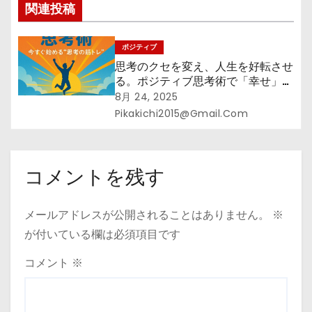
シ
関連投稿
ョ
ポジティブ
ン
思考のクセを変え、人生を好転させ
る。ポジティブ思考術で「幸せ」を
引き寄せる実践ガイド
8月 24, 2025
Pikakichi2015@gmail.com
コメントを残す
メールアドレスが公開されることはありません。
※
が付いている欄は必須項目です
コメント
※