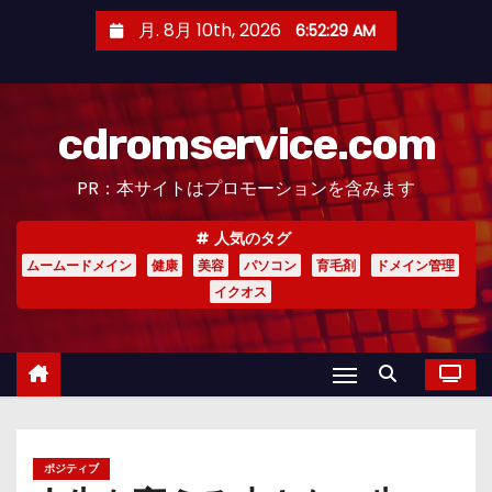
コ
月. 8月 10th, 2026
6:52:30 AM
ン
テ
ン
cdromservice.com
ツ
へ
PR：本サイトはプロモーションを含みます
ス
キ
人気のタグ
ッ
ムームードメイン
健康
美容
パソコン
育毛剤
ドメイン管理
プ
イクオス
ポジティブ