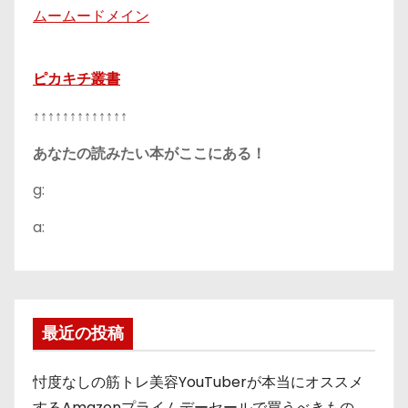
ムームードメイン
ピカキチ叢書
↑↑↑↑↑↑↑↑↑↑↑↑↑
あなたの読みたい本がここにある！
g:
a:
最近の投稿
忖度なしの筋トレ美容YouTuberが本当にオススメ
するAmazonプライムデーセールで買うべきもの