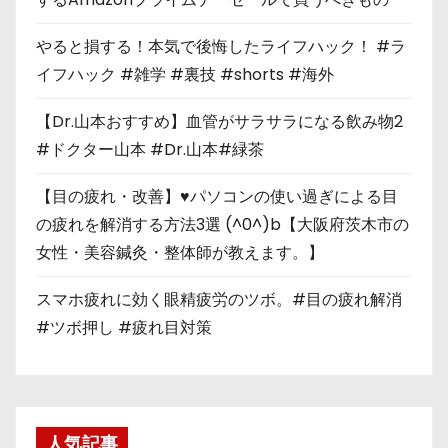
やると損する！本気で後悔したライフハック！ #ラ
イフハック #雑学 #裏技 #shorts #海外
【Dr.山本おすすめ】血管がサラサラになる飲み物2
#ドクター山本 #Dr.山本#緑茶
【目の疲れ・改善】♥パソコンの使い過ぎによる目
の疲れを解消する方法3選 (^0^)b【大阪府茨木市の
女性・美容鍼灸・整体師が教えます。】
スマホ疲れに効く眼精疲労のツボ。#目の疲れ解消
#ツボ押し #疲れ目対策
人気記事