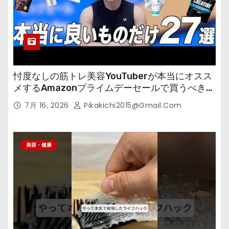
忖度なしの筋トレ美容YouTuberが本当にオスス
メするAmazonプライムデーセールで買うべきも
の
7月 16, 2026
Pikakichi2015@gmail.com
美容・健康