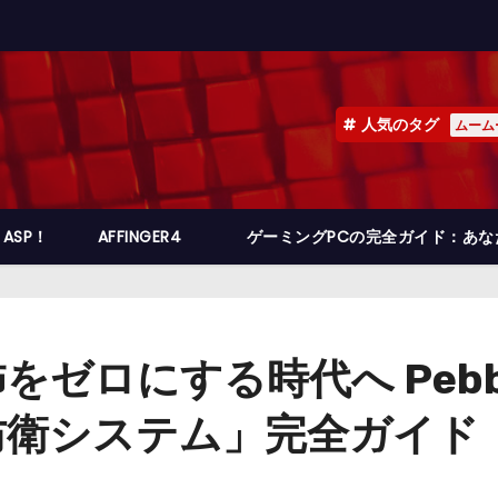
人気のタグ
ムーム
ASP！
AFFINGER4
ゲーミングPCの完全ガイド：あ
にする時代へ Pebblebe
防衛システム」完全ガイド