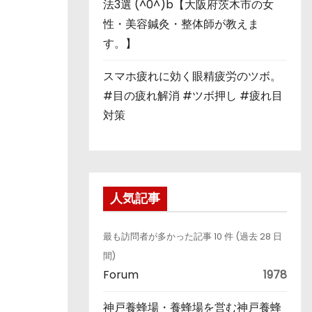
法3選 (^0^)b【大阪府茨木市の女
性・美容鍼灸・整体師が教えま
す。】
スマホ疲れに効く眼精疲労のツボ。
#目の疲れ解消 #ツボ押し #疲れ目
対策
人気記事
最も訪問者が多かった記事 10 件 (過去 28 日
間)
Forum
1978
神戸養蜂場・養蜂場を営む神戸養蜂