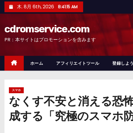
コ
木. 8月 6th, 2026
8:41:16 AM
ン
テ
cdromservice.com
ン
ツ
PR：本サイトはプロモーションを含みます
へ
ス
キ
ホーム
アフィリエイトツール
登録しよう
ッ
プ
スマホ
なくす不安と消える恐怖をゼロ
成する「究極のスマホ