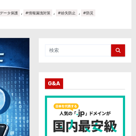
,
,
,
データ保護
#情報漏洩対策
#紛失防止
#防災
G&A