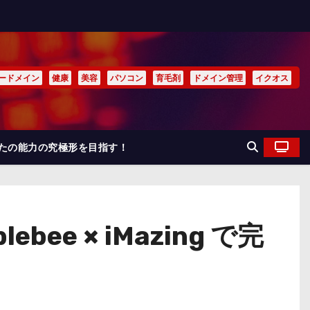
ードメイン
健康
美容
パソコン
育毛剤
ドメイン管理
イクオス
なたの能力の究極形を目指す！
e × iMazing で完