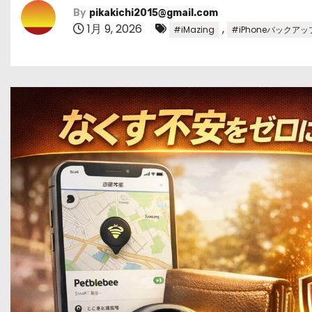
By
pikakichi2015@gmail.com
1月 9, 2026
,
#iMazing
#iPhoneバックアッ