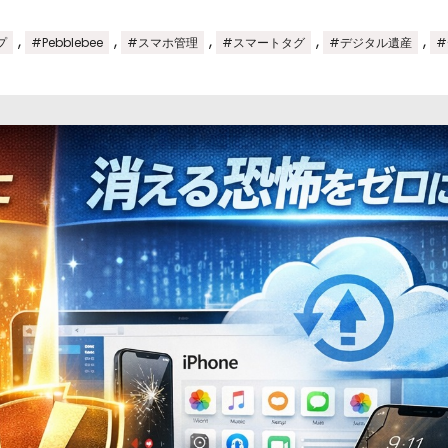
,
,
,
,
,
プ
#Pebblebee
#スマホ管理
#スマートタグ
#デジタル遺産
#