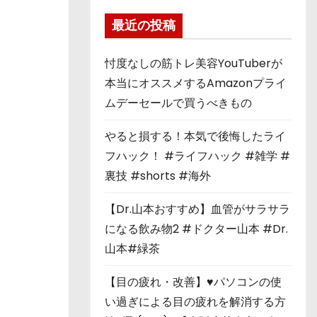
最近の投稿
忖度なしの筋トレ美容YouTuberが
本当にオススメするAmazonプライ
ムデーセールで買うべきもの
やると損する！本気で後悔したライ
フハック！ #ライフハック #雑学 #
裏技 #shorts #海外
【Dr.山本おすすめ】血管がサラサラ
になる飲み物2 #ドクター山本 #Dr.
山本#緑茶
【目の疲れ・改善】♥パソコンの使
い過ぎによる目の疲れを解消する方