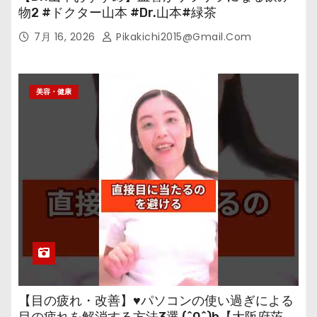
物2 #ドクター山本 #Dr.山本#緑茶
7月 16, 2026
Pikakichi2015@gmail.com
美容・健康
【目の疲れ・改善】♥パソコンの使い過ぎによる
目の疲れを解消する方法3選 (^0^)b【大阪府茨木