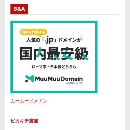
G&A
ムームードメイン
ピカキチ叢書