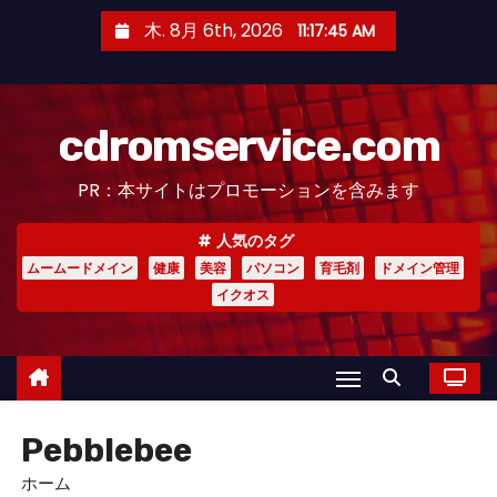
コ
木. 8月 6th, 2026
11:17:45 AM
ン
テ
ン
cdromservice.com
ツ
へ
PR：本サイトはプロモーションを含みます
ス
キ
人気のタグ
ッ
ムームードメイン
健康
美容
パソコン
育毛剤
ドメイン管理
プ
イクオス
Pebblebee
ホーム