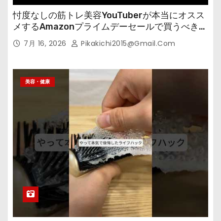
忖度なしの筋トレ美容YouTuberが本当にオスス
メするAmazonプライムデーセールで買うべきも
の
7月 16, 2026
Pikakichi2015@gmail.com
美容・健康