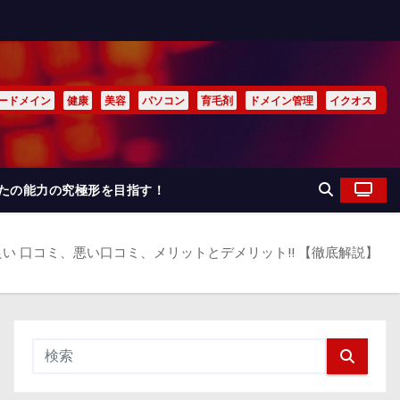
ードメイン
健康
美容
パソコン
育毛剤
ドメイン管理
イクオス
なたの能力の究極形を目指す！
判、良い 口コミ、悪い口コミ、メリットとデメリット!! 【徹底解説】