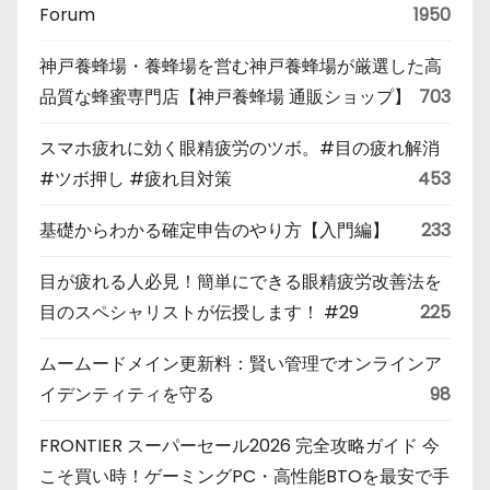
Forum
1950
神戸養蜂場・養蜂場を営む神戸養蜂場が厳選した高
品質な蜂蜜専門店【神戸養蜂場 通販ショップ】
703
スマホ疲れに効く眼精疲労のツボ。#目の疲れ解消
#ツボ押し #疲れ目対策
453
基礎からわかる確定申告のやり方【入門編】
233
目が疲れる人必見！簡単にできる眼精疲労改善法を
目のスペシャリストが伝授します！ #29
225
ムームードメイン更新料：賢い管理でオンラインア
イデンティティを守る
98
FRONTIER スーパーセール2026 完全攻略ガイド 今
こそ買い時！ゲーミングPC・高性能BTOを最安で手