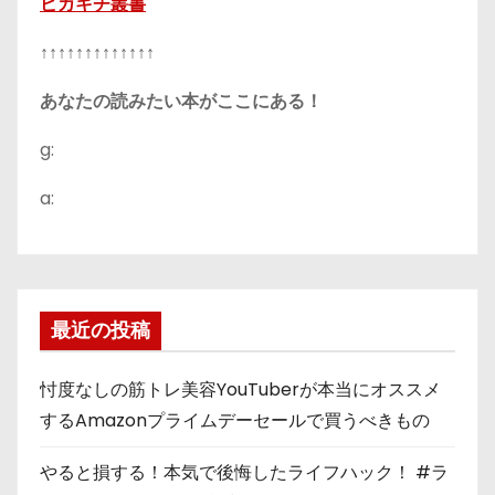
ピカキチ叢書
↑↑↑↑↑↑↑↑↑↑↑↑↑
あなたの読みたい本がここにある！
g:
a:
最近の投稿
忖度なしの筋トレ美容YouTuberが本当にオススメ
するAmazonプライムデーセールで買うべきもの
やると損する！本気で後悔したライフハック！ #ラ