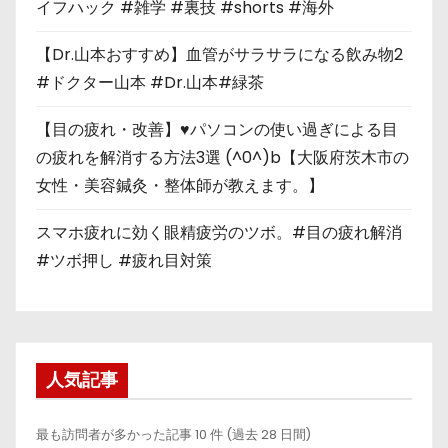
イフハック #雑学 #裏技 #shorts #海外
【Dr.山本おすすめ】血管がサラサラになる飲み物2
#ドクター山本 #Dr.山本#緑茶
【目の疲れ・改善】♥パソコンの使い過ぎによる目
の疲れを解消する方法3選 (^0^)b【大阪府茨木市の
女性・美容鍼灸・整体師が教えます。】
スマホ疲れに効く眼精疲労のツボ。#目の疲れ解消
#ツボ押し #疲れ目対策
人気記事
最も訪問者が多かった記事 10 件 (過去 28 日間)