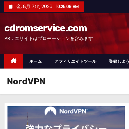
コ
金. 8月 7th, 2026
10:25:10 AM
ン
テ
cdromservice.com
ン
ツ
PR：本サイトはプロモーションを含みます
へ
ス
キ
ホーム
アフィリエイトツール
登録しよう
ッ
プ
NordVPN