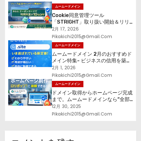
ン
ムームードメイン
Cookie同意管理ツール
「STRIGHT」取り扱い開始＆リリ
ース記念キャンペーン【ムームード
2月 17, 2026
メイン】
Pikakichi2015@gmail.com
ムームードメイン
ムームードメイン 2月のおすすめド
メイン特集- ビジネスの信用を築く
――そのすべての起点となるのが独
2月 1, 2026
自ドメイン
Pikakichi2015@gmail.com
ムームードメイン
ドメイン取得からホームページ完成
まで。ムームードメインなら“全部
まとめて”安心スタート
12月 30, 2025
Pikakichi2015@gmail.com