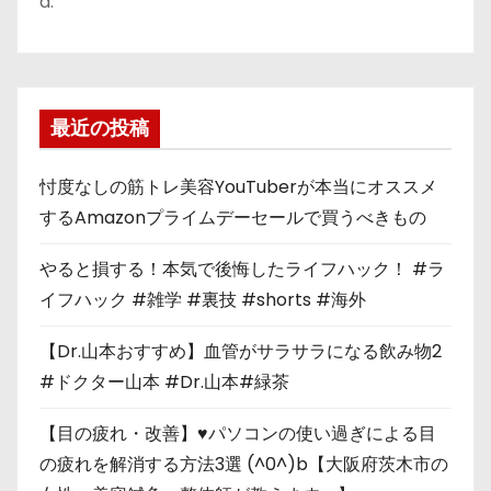
a:
最近の投稿
忖度なしの筋トレ美容YouTuberが本当にオススメ
するAmazonプライムデーセールで買うべきもの
やると損する！本気で後悔したライフハック！ #ラ
イフハック #雑学 #裏技 #shorts #海外
【Dr.山本おすすめ】血管がサラサラになる飲み物2
#ドクター山本 #Dr.山本#緑茶
【目の疲れ・改善】♥パソコンの使い過ぎによる目
の疲れを解消する方法3選 (^0^)b【大阪府茨木市の