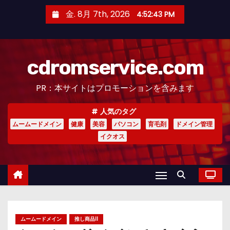
コ
金. 8月 7th, 2026
4:52:44 PM
ン
テ
ン
cdromservice.com
ツ
へ
PR：本サイトはプロモーションを含みます
ス
キ
人気のタグ
ッ
ムームードメイン
健康
美容
パソコン
育毛剤
ドメイン管理
プ
イクオス
ムームードメイン
推し商品II