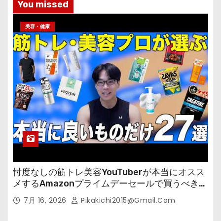
You missed
美容・健康
忖度なしの筋トレ美容YouTuberが本当にオスス
メするAmazonプライムデーセールで買うべきも
の
7月 16, 2026
Pikakichi2015@gmail.com