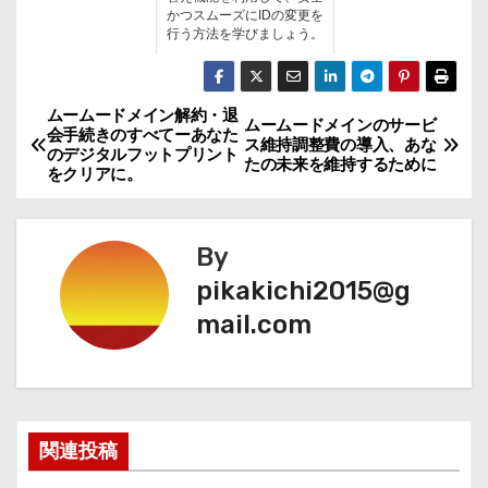
かつスムーズにIDの変更を
行う方法を学びましょう。
ムームードメイン解約・退
投
ムームードメインのサービ
会手続きのすべてーあなた
ス維持調整費の導入、あな
のデジタルフットプリント
稿
たの未来を維持するために
をクリアに。
ナ
By
ビ
pikakichi2015@g
ゲ
mail.com
ー
シ
ョ
関連投稿