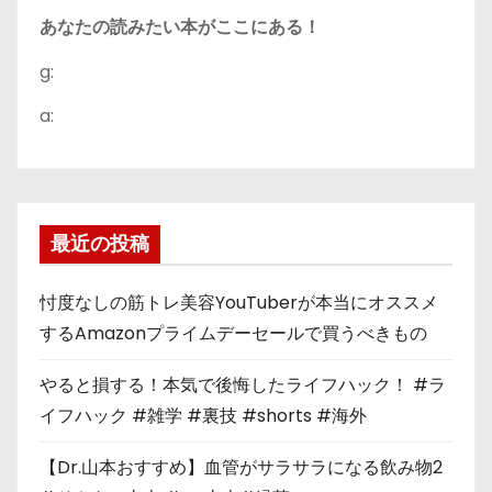
あなたの読みたい本がここにある！
g:
a:
最近の投稿
忖度なしの筋トレ美容YouTuberが本当にオススメ
するAmazonプライムデーセールで買うべきもの
やると損する！本気で後悔したライフハック！ #ラ
イフハック #雑学 #裏技 #shorts #海外
【Dr.山本おすすめ】血管がサラサラになる飲み物2