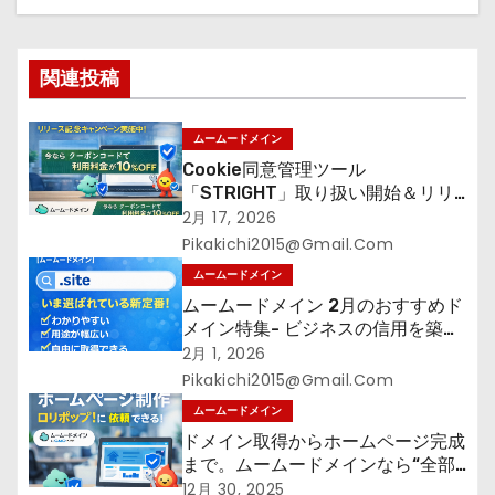
ー
シ
関連投稿
ョ
ン
ムームードメイン
Cookie同意管理ツール
「STRIGHT」取り扱い開始＆リリ
ース記念キャンペーン【ムームード
2月 17, 2026
メイン】
Pikakichi2015@gmail.com
ムームードメイン
ムームードメイン 2月のおすすめド
メイン特集- ビジネスの信用を築く
――そのすべての起点となるのが独
2月 1, 2026
自ドメイン
Pikakichi2015@gmail.com
ムームードメイン
ドメイン取得からホームページ完成
まで。ムームードメインなら“全部
まとめて”安心スタート
12月 30, 2025