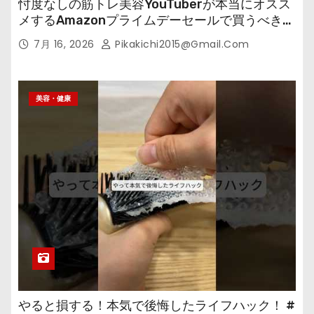
忖度なしの筋トレ美容YouTuberが本当にオスス
メするAmazonプライムデーセールで買うべきも
の
7月 16, 2026
Pikakichi2015@gmail.com
美容・健康
やると損する！本気で後悔したライフハック！ #