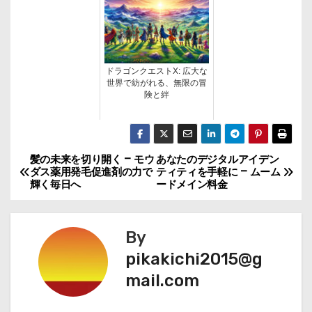
ドラゴンクエストX: 広大な
世界で紡がれる、無限の冒
険と絆
髪の未来を切り開く – モウ
あなたのデジタルアイデン
投
ダス薬用発毛促進剤の力で
ティティを手軽に – ムーム
輝く毎日へ
ードメイン料金
稿
ナ
By
ビ
pikakichi2015@g
mail.com
ゲ