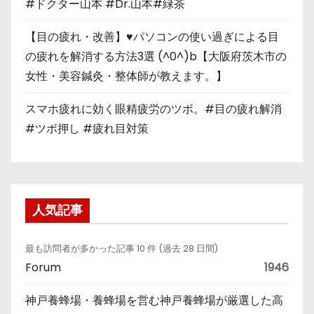
#ドクター山本 #Dr.山本#緑茶
【目の疲れ・改善】♥パソコンの使い過ぎによる目
の疲れを解消する方法3選 (^0^)b【大阪府茨木市の
女性・美容鍼灸・整体師が教えます。】
スマホ疲れに効く眼精疲労のツボ。#目の疲れ解消
#ツボ押し #疲れ目対策
人気記事
最も訪問者が多かった記事 10 件 (過去 28 日間)
Forum
1946
神戸養蜂場・養蜂場を営む神戸養蜂場が厳選した高