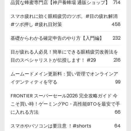
品質な蜂蜜専門店【神戸養蜂場 通販ショップ】
714
スマホ疲れに効く眼精疲労のツボ。#目の疲れ解消
#ツボ押し #疲れ目対策
458
基礎からわかる確定申告のやり方【入門編】
232
目が疲れる人必見！簡単にできる眼精疲労改善法を
目のスペシャリストが伝授します！ #29
216
ムームードメイン更新料：賢い管理でオンラインア
イデンティティを守る
99
FRONTIER スーパーセール2026 完全攻略ガイド 今
こそ買い時！ゲーミングPC・高性能BTOを最安で手
に入れる方法
66
スマホやパソコンは要注意 ！#shorts
64