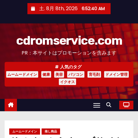
コ
土. 8月 8th, 2026
6:52:41 AM
ン
テ
ン
cdromservice.com
ツ
へ
PR：本サイトはプロモーションを含みます
ス
キ
人気のタグ
ッ
ムームードメイン
健康
美容
パソコン
育毛剤
ドメイン管理
プ
イクオス
ムームードメイン
推し商品