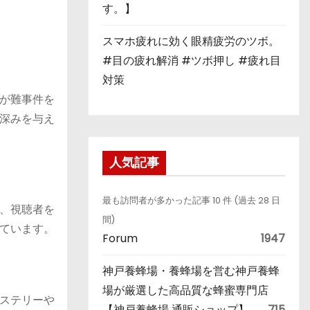
す。】
スマホ疲れに効く眼精疲労のツボ。
#目の疲れ解消 #ツボ押し #疲れ目
対策
が難事件を
深みを与え
人気記事
最も訪問者が多かった記事 10 件 (過去 28 日
、視聴者を
間)
ています。
Forum
1947
神戸養蜂場・養蜂場を営む神戸養蜂
場が厳選した高品質な蜂蜜専門店
ステリーや
【神戸養蜂場 通販ショップ】
715