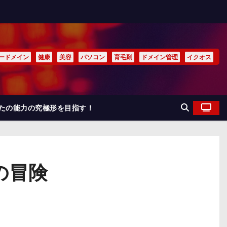
ードメイン
健康
美容
パソコン
育毛剤
ドメイン管理
イクオス
なたの能力の究極形を目指す！
の冒険