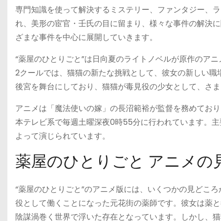
専門知識を使って解決するミステリー、ファンタジー、ラ
れ、美形の宦官・壬氏の目に留まり、様々な事件の解決に
ざまな事件を中心に展開していきます​​。
“薬屋のひとりごと”は日向夏のライトノベルが原作のア
2クールでは、猫猫の新たな挑戦として、彼女の新しい職
後宮を舞台にしており、猫猫が毒見役の少女として、さま
アニメは「魔法使いの嫁」の長沼範裕が監督を務めており、TOH
本テレビ系で毎週土曜深夜0時55分に行われています。
よって演じられています​​​​​​。
薬屋のひとりごと アニメの
“薬屋のひとりごと”のアニメ版には、いくつかの見どこ
役として働くことになった元花街の薬師です。彼女は薬と
陰謀渦巻く世界で浮いた存在となっています。しかし、猫