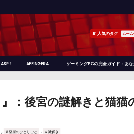
人気のタグ
ムーム
ASP！
AFFINGER4
ゲーミングPCの完全ガイド：あ
と』：後宮の謎解きと猫猫
,
,
#薬屋のひとりごと
#謎解き