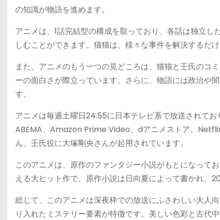
の知識が物語を進めます。
アニメは、1話完結型の構成を取っており、各話は独立し
しむことができます。猫猫は、様々な事件を解決するだけ
また、アニメのもう一つの見どころは、猫猫と壬氏のコミ
ーの面白さが際立っています。さらに、物語には政治や闇
す。
アニメは毎週土曜日24:55に日本テレビ系で放送されて
ABEMA、Amazon Prime Video、dアニメストア、
ん、壬氏役に大塚剛央さんが起用されています。
このアニメは、原作のファンタジー小説がもとになってお
える大ヒット作で、原作小説は日向夏によって書かれ、20
総じて、このアニメは深夜枠での放送にふさわしい大人向
り入れたミステリー要素が特徴です。美しい色彩と古代中国風