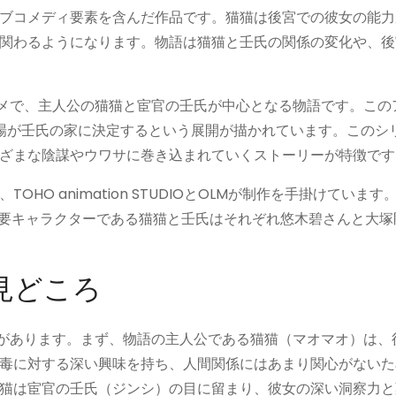
ブコメディ要素を含んだ作品です。猫猫は後宮での彼女の能力
関わるようになります。物語は猫猫と壬氏の関係の変化や、後
ニメで、主人公の猫猫と宦官の壬氏が中心となる物語です。この
場が壬氏の家に決定するという展開が描かれています。このシ
ざまな陰謀やウワサに巻き込まれていくストーリーが特徴です
O animation STUDIOとOLMが制作を手掛けています
主要キャラクターである猫猫と壬氏はそれぞれ悠木碧さんと大塚
見どころ
ろがあります。まず、物語の主人公である猫猫（マオマオ）は、
毒に対する深い興味を持ち、人間関係にはあまり関心がないた
猫は宦官の壬氏（ジンシ）の目に留まり、彼女の深い洞察力と