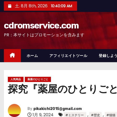
コ
土. 8月 8th, 2026
10:40:10 AM
ン
テ
cdromservice.com
ン
ツ
PR：本サイトはプロモーションを含みます
へ
ス
キ
ホーム
アフィリエイトツール
登録しよう
ッ
プ
人気商品
薬屋のひとりごと
探究『薬屋のひとりご
By
pikakichi2015@gmail.com
1月 9, 2024
,
,
#ミステリー
#歴史
#猫猫