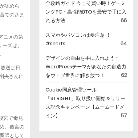
全攻略ガイド 今こそ買い時！ゲーミ
が認めら
ングPC・高性能BTOを最安で手に入
宮でのさま
れる方法
66
スマホやパソコンは要注意 ！
アニメの第
#shorts
64
リーズは、
。
デザインの自由を手に入れよう -
WordPressテーマがあなたの創造力
。放送は日
をウェブ世界に解き放つ！
62
剛央さんに
Cookie同意管理ツール
「STRIGHT」取り扱い開始＆リリー
ス記念キャンペーン【ムームードメ
イン】
57
後宮で毒見
め、後宮の
薬師として