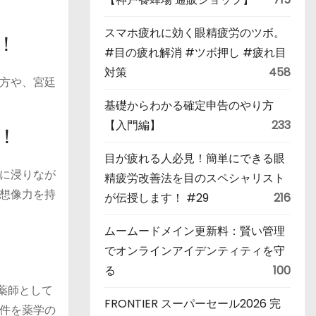
スマホ疲れに効く眼精疲労のツボ。
！
#目の疲れ解消 #ツボ押し #疲れ目
対策
458
方や、宮廷
基礎からわかる確定申告のやり方
【入門編】
233
！
目が疲れる人必見！簡単にできる眼
に浸りなが
精疲労改善法を目のスペシャリスト
想像力を持
が伝授します！ #29
216
ムームードメイン更新料：賢い管理
でオンラインアイデンティティを守
る
100
薬師として
FRONTIER スーパーセール2026 完
件を薬学の