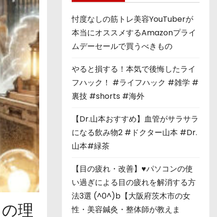
忖度なしの筋トレ美容YouTuberが
本当にオススメするAmazonプライ
ムデーセールで買うべきもの
やると損する！本気で後悔したライ
フハック！ #ライフハック #雑学 #
裏技 #shorts #海外
【Dr.山本おすすめ】血管がサラサラ
になる飲み物2 #ドクター山本 #Dr.
山本#緑茶
【目の疲れ・改善】♥パソコンの使
い過ぎによる目の疲れを解消する方
法3選 (^0^)b【大阪府茨木市の女
メの理
性・美容鍼灸・整体師が教えま