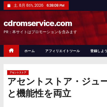
コ
土. 8月 8th, 2026
6:38:10 PM
ン
テ
cdromservice.com
ン
ツ
PR：本サイトはプロモーションを含みます
へ
ス
キ
ホーム
アフィリエイトツール
登録しよう
ッ
プ
アセントストア
アセントストア・ジュー
と機能性を両立