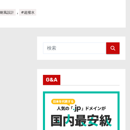
,
#耐風設計
#超撥水
G&A