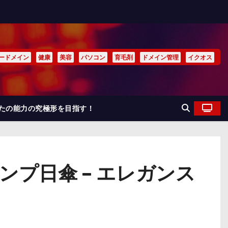
ードメイン
健康
美容
パソコン
育毛剤
ドメイン管理
イクオス
なたの能力の究極形を目指す！
プ日傘 – エレガンス