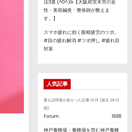
法3選 (^0^)b【大阪府茨木市の女
性・美容鍼灸・整体師が教えま
す。】
スマホ疲れに効く眼精疲労のツボ。
#目の疲れ解消 #ツボ押し #疲れ目
対策
人気記事
最も訪問者が多かった記事 10 件 (過去 28 日
間)
Forum
1938
神戸養蜂場・養蜂場を営む神戸養蜂