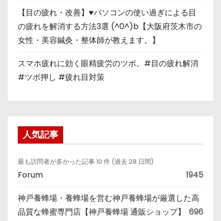
【目の疲れ・改善】♥パソコンの使い過ぎによる目
の疲れを解消する方法3選 (^0^)b【大阪府茨木市の
女性・美容鍼灸・整体師が教えます。】
スマホ疲れに効く眼精疲労のツボ。#目の疲れ解消
#ツボ押し #疲れ目対策
人気記事
最も訪問者が多かった記事 10 件 (過去 28 日間)
Forum
1945
神戸養蜂場・養蜂場を営む神戸養蜂場が厳選した高
品質な蜂蜜専門店【神戸養蜂場 通販ショップ】
696