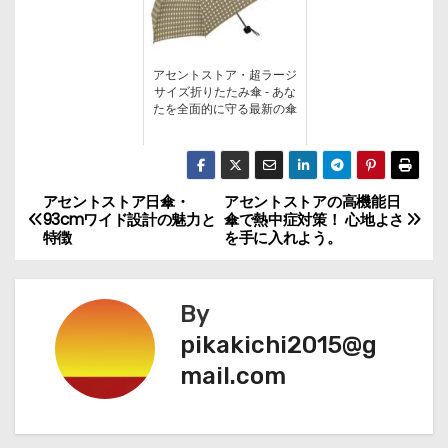
アセントストア・超ラージ
サイズ折りたたみ傘 - あな
たを全面的に守る最新の傘
アセントストア日傘・
アセントストアの高機能日
投
93cmワイド設計の魅力と
傘で熱中症対策！ 心地よさ
特徴
を手に入れよう。
稿
ナ
By
ビ
pikakichi2015@g
mail.com
ゲ
ー