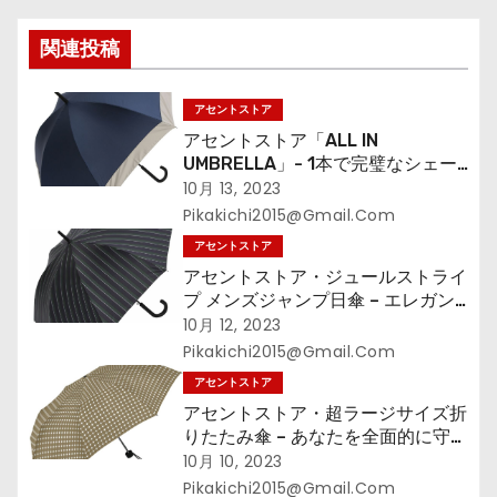
シ
関連投稿
ョ
ン
アセントストア
アセントストア「ALL IN
UMBRELLA」- 1本で完璧なシェー
ドを
10月 13, 2023
Pikakichi2015@gmail.com
アセントストア
アセントストア・ジュールストライ
プ メンズジャンプ日傘 – エレガン
スと機能性を両立
10月 12, 2023
Pikakichi2015@gmail.com
アセントストア
アセントストア・超ラージサイズ折
りたたみ傘 – あなたを全面的に守る
最新の傘
10月 10, 2023
Pikakichi2015@gmail.com