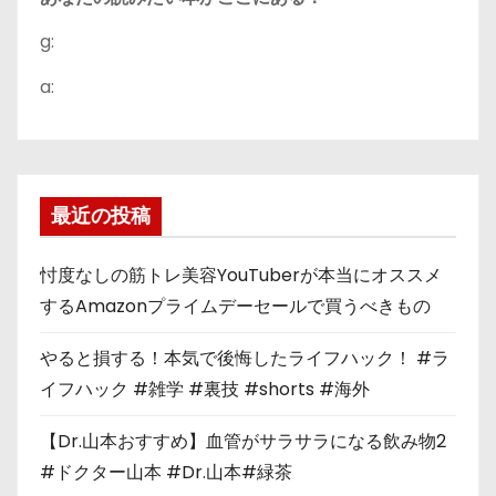
g:
a:
最近の投稿
忖度なしの筋トレ美容YouTuberが本当にオススメ
するAmazonプライムデーセールで買うべきもの
やると損する！本気で後悔したライフハック！ #ラ
イフハック #雑学 #裏技 #shorts #海外
【Dr.山本おすすめ】血管がサラサラになる飲み物2
#ドクター山本 #Dr.山本#緑茶