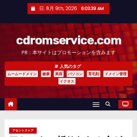
コ
日. 8月 9th, 2026
6:03:40 AM
ン
テ
ン
cdromservice.com
ツ
へ
PR：本サイトはプロモーションを含みます
ス
キ
人気のタグ
ッ
ムームードメイン
健康
美容
パソコン
育毛剤
ドメイン管理
プ
イクオス
アセントストア