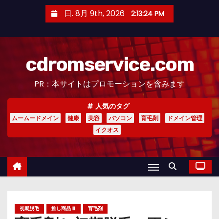
コ
日. 8月 9th, 2026
2:13:25 PM
ン
テ
ン
cdromservice.com
ツ
へ
PR：本サイトはプロモーションを含みます
ス
キ
人気のタグ
ッ
ムームードメイン
健康
美容
パソコン
育毛剤
ドメイン管理
プ
イクオス
初期脱毛
推し商品Ⅲ
育毛剤