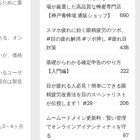
るために重
場が厳選した高品質な蜂蜜専門店
【神戸養蜂場 通販ショップ】
690
スマホ疲れに効く眼精疲労のツボ。
ある。オン
#目の疲れ解消 #ツボ押し #疲れ目
対策
438
いが、価格
基礎からわかる確定申告のやり方
【入門編】
222
いるユーザ
場合は製造
目が疲れる人必見！簡単にできる眼
精疲労改善法を目のスペシャリスト
が伝授します！ #29
206
ムームードメイン更新料：賢い管理
3～4ヶ月
でオンラインアイデンティティを守
る
97