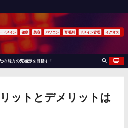
ードメイン
健康
美容
パソコン
育毛剤
ドメイン管理
イクオス
なたの能力の究極形を目指す！
メリットとデメリットは