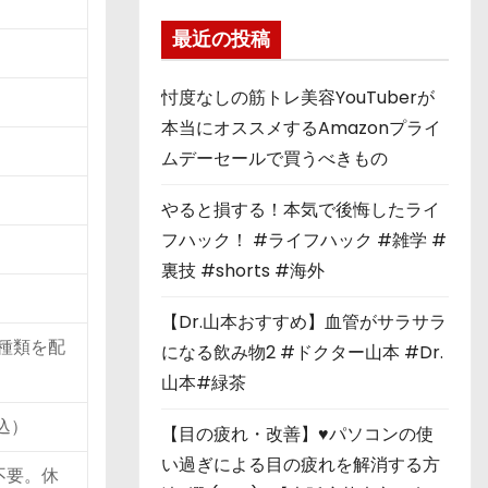
最近の投稿
忖度なしの筋トレ美容YouTuberが
本当にオススメするAmazonプライ
ムデーセールで買うべきもの
やると損する！本気で後悔したライ
フハック！ #ライフハック #雑学 #
裏技 #shorts #海外
【Dr.山本おすすめ】血管がサラサラ
種類を配
になる飲み物2 #ドクター山本 #Dr.
山本#緑茶
込）
【目の疲れ・改善】♥パソコンの使
い過ぎによる目の疲れを解消する方
不要。休