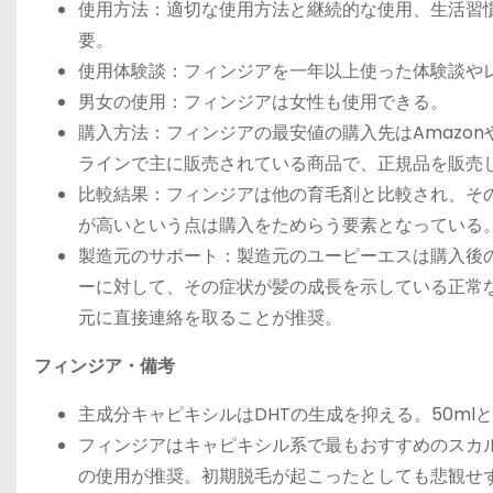
使用方法：適切な使用方法と継続的な使用、生活習
要。
使用体験談：フィンジアを一年以上使った体験談や
男女の使用：フィンジアは女性も使用できる。
購入方法：フィンジアの最安値の購入先はAmazo
ラインで主に販売されている商品で、正規品を販売
比較結果：フィンジアは他の育毛剤と比較され、そ
が高いという点は購入をためらう要素となっている
製造元のサポート：製造元のユーピーエスは購入後
ーに対して、その症状が髪の成長を示している正常
元に直接連絡を取ることが推奨。
フィンジア・備考
主成分キャピキシルはDHTの生成を抑える。50m
フィンジアはキャピキシル系で最もおすすめのスカ
の使用が推奨。初期脱毛が起こったとしても悲観せ