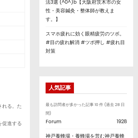
法3選 (^0^)b【大阪府茨木市の女
性・美容鍼灸・整体師が教えま
す。】
スマホ疲れに効く眼精疲労のツボ。
#目の疲れ解消 #ツボ押し #疲れ目
対策
人気記事
最も訪問者が多かった記事 10 件 (過去 28 日
される。た
間)
Forum
1928
を促進する
神戸養蜂場・養蜂場を営む神戸養蜂