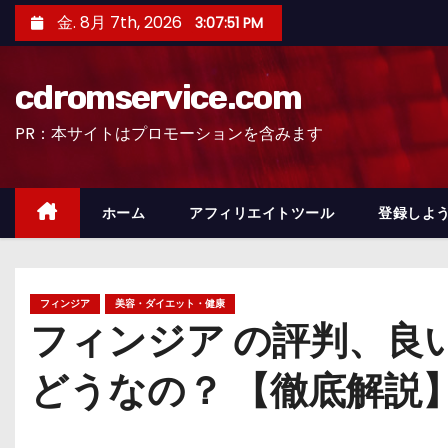
コ
金. 8月 7th, 2026
3:07:52 PM
ン
テ
cdromservice.com
ン
ツ
PR：本サイトはプロモーションを含みます
へ
ス
キ
ホーム
アフィリエイトツール
登録しよう
ッ
プ
フィンジア
美容・ダイエット・健康
フィンジア の評判、良
どうなの？ 【徹底解説