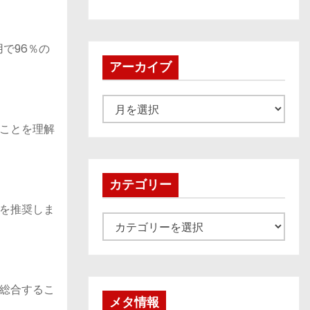
で96％の
アーカイブ
ア
ー
ことを理解
カ
イ
ブ
カテゴリー
を推奨しま
カ
テ
ゴ
リ
総合するこ
ー
メタ情報