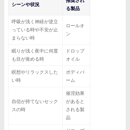
推奨され
シーンや状況
る製品
呼吸が浅く神経が逆立
ロールオ
っている時や不安が止
ン
まらない時
眠りが浅く夜中に何度
ドロップ
も目が覚める時
オイル
瞑想やリラックスした
ボディバ
い時
ーム
催淫効果
自信が持てないセック
があると
スの時
される製
品