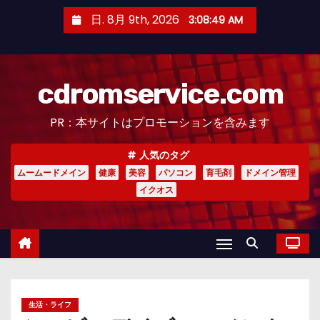
コ
日. 8月 9th, 2026
3:08:51 AM
ン
テ
ン
cdromservice.com
ツ
へ
PR：本サイトはプロモーションを含みます
ス
キ
人気のタグ
ッ
ムームードメイン
健康
美容
パソコン
育毛剤
ドメイン管理
プ
イクオス
生活・ライフ