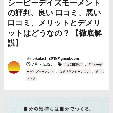
シービーデイズモーメント
の評判、良い 口コミ、悪い
口コミ、メリットとデメリ
ットはどうなの？ 【徹底解
説】
By
pikakichi2015@gmail.com
7月 7, 2023
,
##CBD製品
##シービ
,
,
ーデイズモーメント
##リラクゼーション
#ヘル
スケア