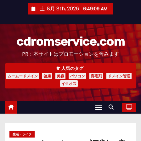
コ
土. 8月 8th, 2026
6:49:10 AM
ン
テ
ン
cdromservice.com
ツ
へ
PR：本サイトはプロモーションを含みます
ス
キ
人気のタグ
ッ
ムームードメイン
健康
美容
パソコン
育毛剤
ドメイン管理
プ
イクオス
生活・ライフ