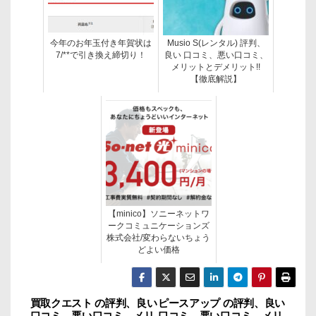
今年のお年玉付き年賀状は
Musio S(レンタル) 評判、
7/**で引き換え締切り！
良い 口コミ、悪い口コミ、
メリットとデメリット!!
【徹底解説】
【minico】ソニーネットワ
ークコミュニケーションズ
株式会社/変わらないちょう
どよい価格
買取クエスト の評判、良い
ピースアップ の評判、良い
投
口コミ、悪い口コミ、メリ
口コミ、悪い口コミ、メリ