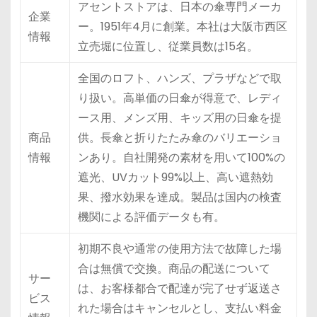
アセントストアは、日本の傘専門メーカ
企業
ー。1951年4月に創業。本社は大阪市西区
情報
立売堀に位置し、従業員数は15名。
全国のロフト、ハンズ、プラザなどで取
り扱い。高単価の日傘が得意で、レディ
ース用、メンズ用、キッズ用の日傘を提
商品
供。長傘と折りたたみ傘のバリエーショ
情報
ンあり。自社開発の素材を用いて100%の
遮光、UVカット99%以上、高い遮熱効
果、撥水効果を達成。製品は国内の検査
機関による評価データも有。
初期不良や通常の使用方法で故障した場
合は無償で交換。商品の配送について
サー
は、お客様都合で配達が完了せず返送さ
ビス
れた場合はキャンセルとし、支払い料金