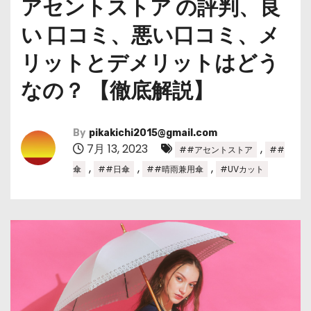
アセントストア の評判、良
い 口コミ、悪い口コミ、メ
リットとデメリットはどう
なの？ 【徹底解説】
By
pikakichi2015@gmail.com
7月 13, 2023
,
##アセントストア
##
,
,
,
傘
##日傘
##晴雨兼用傘
#UVカット