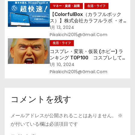
マネー・資産・副業
生活・ライフ
【ColorfulBox（カラフルボック
ス）】株式会社カラフルラボ ・オ
ールインワンの超快速レンタルサー
1月 13, 2024
バーWelcomeキャンペーン！
Pikakichi2015@gmail.com
生活・ライフ
コスプレ・変装・仮装 (ホビー) ラ
ンキング TOP100 コスプレして、
街に出よう！
1月 10, 2024
Pikakichi2015@gmail.com
コメントを残す
メールアドレスが公開されることはありません。
※
が付いている欄は必須項目です