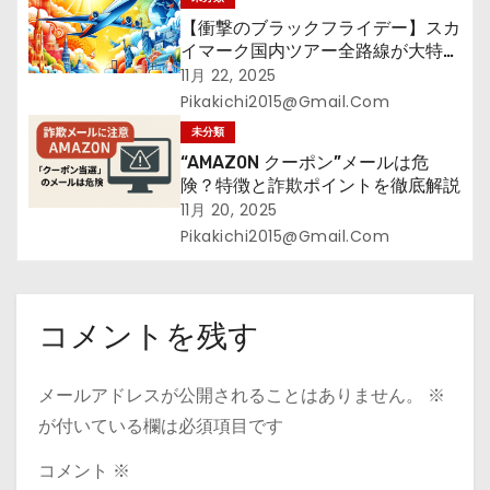
【衝撃のブラックフライデー】スカ
イマーク国内ツアー全路線が大特
価！年末年始・春休みを贅沢に過ご
11月 22, 2025
す賢い予約ガイド
Pikakichi2015@gmail.com
未分類
“AMAZ0N クーポン”メールは危
険？特徴と詐欺ポイントを徹底解説
11月 20, 2025
Pikakichi2015@gmail.com
コメントを残す
メールアドレスが公開されることはありません。
※
が付いている欄は必須項目です
コメント
※