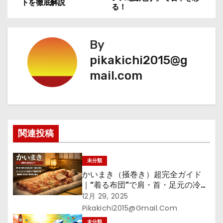
稿
トを徹底解説
る！
ナ
By
ビ
pikakichi2015@g
ゲ
mail.com
ー
シ
ョ
関連投稿
ン
未分類
かいまき（掻巻き）超完全ガイド
｜“着る布団”で肩・首・足元の冷え
を根こそぎ防ぐ！素材別おすすめ・
12月 29, 2025
選び方・洗い方・Q&Aまで
Pikakichi2015@gmail.com
未分類