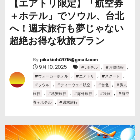
【エアトリ限定】「航空券
＋ホテル」でソウル、台北
へ！週末旅行も夢じゃない
超絶お得な秋旅プラン
By
pikakichi2015@gmail.com
9月 10, 2025
,
,
#Jホテル
#お得情報
,
,
,
#ウォーカーホテル
#エアトリ
#スクート
,
,
,
#ソウル
#ティーウェイ航空
#台北
#弾丸
,
,
,
,
旅行
#格安旅行
#海外旅行
#秋旅
#航空
,
券＋ホテル
#週末旅行