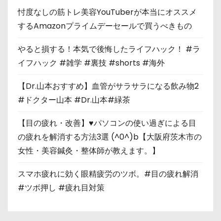
忖度なしの筋トレ美容YouTuberが本当にオススメ
するAmazonプライムデーセールで買うべきもの
やると損する！本気で後悔したライフハック！ #ラ
イフハック #雑学 #裏技 #shorts #海外
【Dr.山本おすすめ】血管がサラサラになる飲み物2
#ドクター山本 #Dr.山本#緑茶
【目の疲れ・改善】♥パソコンの使い過ぎによる目
の疲れを解消する方法3選 (^0^)b【大阪府茨木市の
女性・美容鍼灸・整体師が教えます。】
スマホ疲れに効く眼精疲労のツボ。#目の疲れ解消
#ツボ押し #疲れ目対策