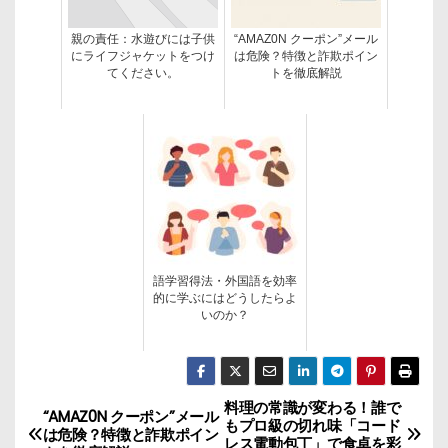
親の責任：水遊びには子供
“AMAZ0N クーポン”メール
にライフジャケットをつけ
は危険？特徴と詐欺ポイン
てください。
トを徹底解説
語学習得法・外国語を効率
的に学ぶにはどうしたらよ
いのか？
料理の常識が変わる！誰で
投
“AMAZ0N クーポン”メール
もプロ級の切れ味「コード
は危険？特徴と詐欺ポイン
レス電動包丁」で食卓を彩