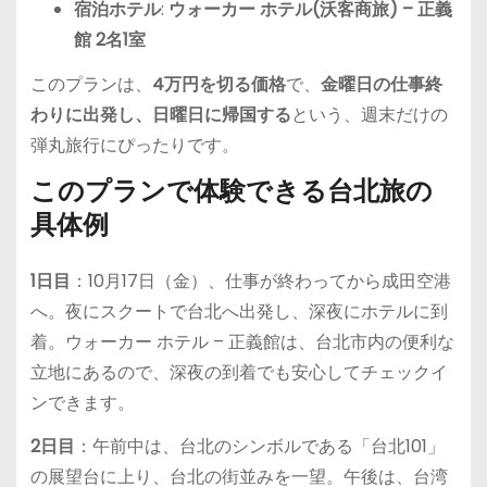
宿泊ホテル
:
ウォーカー ホテル(沃客商旅) – 正義
館 2名1室
このプランは、
4万円を切る価格
で、
金曜日の仕事終
わりに出発し、日曜日に帰国する
という、週末だけの
弾丸旅行にぴったりです。
このプランで体験できる台北旅の
具体例
1日目
：10月17日（金）、仕事が終わってから成田空港
へ。夜にスクートで台北へ出発し、深夜にホテルに到
着。ウォーカー ホテル – 正義館は、台北市内の便利な
立地にあるので、深夜の到着でも安心してチェックイ
ンできます。
2日目
：午前中は、台北のシンボルである「台北101」
の展望台に上り、台北の街並みを一望。午後は、台湾