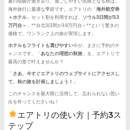
夏の喧騒が過ぎ去り、過ごしやすい気候となる秋は、
海外旅行に最適な季節です。エアトリの「
海外航空券
＋ホテル
」セット割を利用すれば、
ソウル3日間が3.3
万円台～
、**台北3日間が3.9万円台～**という驚きの
価格で、ワンランク上の旅が実現します。
ホテルもフライトも選びやすい
今が、まさに予約のチ
ャンスです。「
あなたの理想の秋旅
」を、エアトリで
最高の形で叶えませんか？
「
さあ、今すぐエアトリのウェブサイトにアクセスし
て、秋の旅を計画しましょう！
」
このチャンスを最大限に活用して、忘れられない思い
出を作ってくださいね！
エアトリの使い方｜予約3ス
テップ