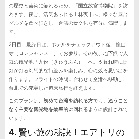
の歴史と芸術に触れるため、「国立故宮博物院」を訪
れます。夜は、活気あふれる士林夜市へ。様々な屋台
グルメを食べ歩きし、台湾の食文化を存分に満喫しま
す。
3日目
：最終日は、ホテルをチェックアウト後、龍山
寺（ロンシャンスー）でお参り。その後、地下鉄で人
気の観光地「九份（きゅうふん）」へ。夕暮れ時に提
灯が灯る幻想的な街並みを楽しみ、心に残る思い出を
作ります。フライトの時間に合わせて空港へ移動し、
台北での充実した週末旅行を終えます。
このプランは、
初めて台湾を訪れる方
でも、
迷うこと
なく主要な観光地を効率的に回れる
ように設計されて
います。
4. 賢い旅の秘訣！エアトリの