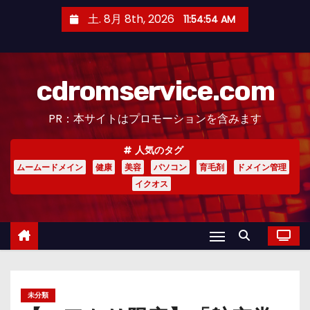
コ
土. 8月 8th, 2026
11:54:55 AM
ン
テ
ン
cdromservice.com
ツ
へ
PR：本サイトはプロモーションを含みます
ス
キ
人気のタグ
ッ
ムームードメイン
健康
美容
パソコン
育毛剤
ドメイン管理
プ
イクオス
未分類