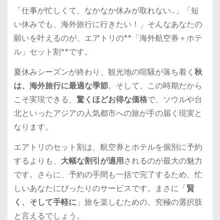
「仕事が忙しくて、なかなか休みが取れない…」「短
い休みでも、海外旅行に行きたい！」そんなあなたの
願いを叶えるのが、エアトリの**「海外航空券＋ホテ
ル」セット割**です。
夏休みシーズンが終わり、観光地の喧騒が落ち着く
秋
は、海外旅行に最適な季節
。そして、この時期だから
こそ実現できる、
驚くほどお得な価格
で、ソウルや台
北といったアジアの人気都市への旅が手の届く現実と
なります。
エアトリのセット割は、航空券とホテルを個別に予約
するよりも、
大幅な割引が適用
されるのが最大の魅力
です。さらに、予約の手間も一括で完了するため、忙
しいあなたにぴったりのサービスです。まさに「
賢
く、そして手軽に
」旅を楽しむための、究極の選択肢
と言えるでしょう。