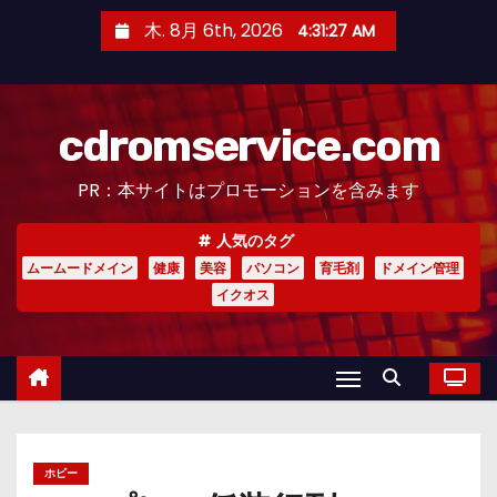
コ
木. 8月 6th, 2026
4:31:27 AM
ン
テ
ン
cdromservice.com
ツ
へ
PR：本サイトはプロモーションを含みます
ス
キ
人気のタグ
ッ
ムームードメイン
健康
美容
パソコン
育毛剤
ドメイン管理
プ
イクオス
ホビー