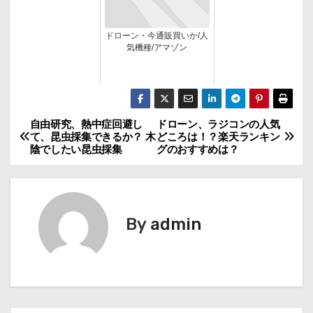
ドローン・今通販買いか/人
気機種/アマゾン
自由研究、熱中症回避し
ドローン、ラジコンの人気
投
て、昆虫採集できるか？ 木
どころは！？楽天ランキン
陰でしたい昆虫採集
グのおすすめは？
稿
ナ
ビ
By
admin
ゲ
ー
シ