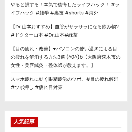
やると損する！本気で後悔したライフハック！ #ラ
イフハック #雑学 #裏技 #shorts #海外
【Dr.山本おすすめ】血管がサラサラになる飲み物2
#ドクター山本 #Dr.山本#緑茶
【目の疲れ・改善】♥パソコンの使い過ぎによる目
の疲れを解消する方法3選 (^0^)b【大阪府茨木市の
女性・美容鍼灸・整体師が教えます。】
スマホ疲れに効く眼精疲労のツボ。#目の疲れ解消
#ツボ押し #疲れ目対策
人気記事