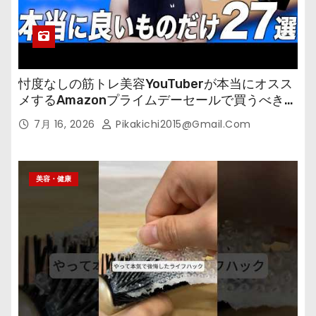
忖度なしの筋トレ美容YouTuberが本当にオスス
メするAmazonプライムデーセールで買うべきも
の
7月 16, 2026
Pikakichi2015@gmail.com
美容・健康