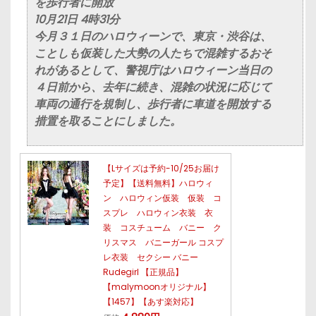
を歩行者に開放
10月21日 4時31分
今月３１日のハロウィーンで、東京・渋谷は、
ことしも仮装した大勢の人たちで混雑するおそ
れがあるとして、警視庁はハロウィーン当日の
４日前から、去年に続き、混雑の状況に応じて
車両の通行を規制し、歩行者に車道を開放する
措置を取ることにしました。
【Lサイズは予約-10/25お届け
予定】【送料無料】ハロウィ
ン ハロウィン仮装 仮装 コ
スプレ ハロウィン衣装 衣
装 コスチューム バニー ク
リスマス バニーガール コスプ
レ衣装 セクシー バニー
Rudegirl 【正規品】
【malymoonオリジナル】
【1457】【あす楽対応】