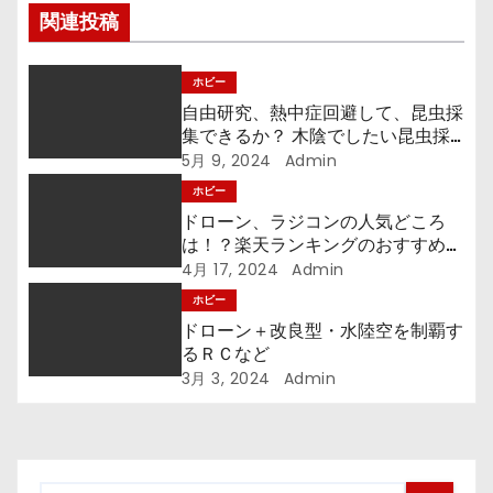
関連投稿
ョ
ン
ホビー
自由研究、熱中症回避して、昆虫採
集できるか？ 木陰でしたい昆虫採
集
5月 9, 2024
Admin
ホビー
ドローン、ラジコンの人気どころ
は！？楽天ランキングのおすすめ
は？
4月 17, 2024
Admin
ホビー
ドローン＋改良型・水陸空を制覇す
るＲＣなど
3月 3, 2024
Admin