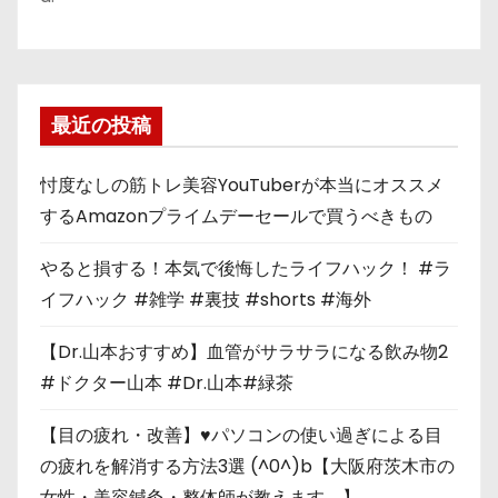
最近の投稿
忖度なしの筋トレ美容YouTuberが本当にオススメ
するAmazonプライムデーセールで買うべきもの
やると損する！本気で後悔したライフハック！ #ラ
イフハック #雑学 #裏技 #shorts #海外
【Dr.山本おすすめ】血管がサラサラになる飲み物2
#ドクター山本 #Dr.山本#緑茶
【目の疲れ・改善】♥パソコンの使い過ぎによる目
の疲れを解消する方法3選 (^0^)b【大阪府茨木市の
女性・美容鍼灸・整体師が教えます。】