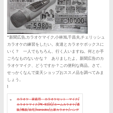
*新聞広告,カラオケマイク,小林旭,千昌夫,チェリッシュ
カラオケの練習をしたい。友達とカラオケボックスに
いく？ 一人でもちろん、行く人いますね。何とか手
ごろなものないかな？ ありましたよ。新聞広告のカ
ラオケマイク、どうですか？この便利な商品。さて、
せっかくなんで楽天ショップおススメ品を調べてみま
しょう。
1
カラオケ 家庭用 カラオケセット マイク/
カラオケマイク/PK-82(K)/ホームカラオケ/通
販/機器/自宅/karaoke/お家カラオケ/ハンデ