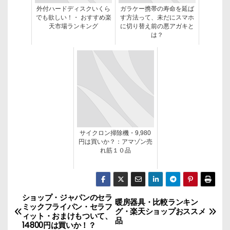
外付ハードディスクいくら
ガラケー携帯の寿命を延ば
でも欲しい！・ おすすめ楽
す方法って、未だにスマホ
天市場ランキング
に切り替え前の悪アガキと
は？
サイクロン掃除機・9,980
円は買いか？：アマゾン売
れ筋１０品
ショップ・ジャパンのセラ
投
暖房器具・比較ランキン
ミックフライパン・セラフ
グ・楽天ショップおススメ
ィット・おまけもついて、
稿
品
14800円は買いか！？