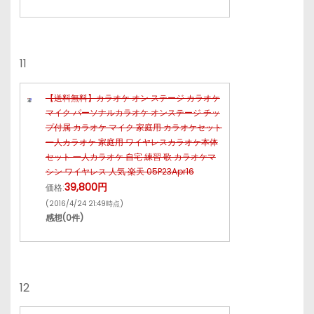
11
【送料無料】カラオケ オン ステージ カラオケ
マイク パーソナルカラオケ オンステージ チッ
プ付属 カラオケ マイク 家庭用 カラオケセット
一人カラオケ 家庭用 ワイヤレスカラオケ本体
セット 一人カラオケ 自宅 練習 歌 カラオケマ
シン ワイヤレス 人気 楽天 05P23Apr16
39,800円
価格:
(2016/4/24 21:49時点)
感想(0件)
12