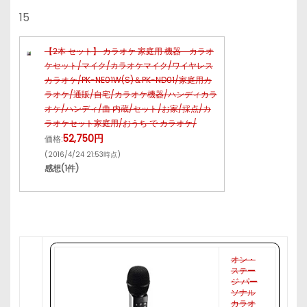
15
【2本 セット】 カラオケ 家庭用 機器 カラオ
ケセット/マイク/カラオケマイク/ワイヤレス
カラオケ/PK-NE01W(S)＆PK-ND01/家庭用カ
ラオケ/通販/自宅/カラオケ機器/ハンディカラ
オケ/ハンディ/曲 内蔵/セット/お家/採点/カ
ラオケセット家庭用/おうち で カラオケ/
52,750円
価格:
(2016/4/24 21:53時点)
感想(1件)
オン・
ステー
ジ パー
ソナル
カラオ