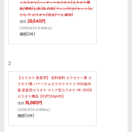
ィカラオケ/ハンディーカラオケ/カラオケ機
器/機種/お家/曲 内蔵/マシン/付き/セット/お
うち で カラオケ/採点/一人 練習/
29,540円
価格:
(2016/4/24 21:43時点)
感想(3件)
2
【カラオケ 家庭用】 送料無料 カラオケ一番 カ
ラオケ1番 パーソナルカラオケマイク 600曲内
蔵 家庭用カラオケ マイク型カラオケ YK-3009
カラオケ機器【02P23Apr16】
16,980円
価格:
(2016/4/24 21:43時点)
感想(12件)