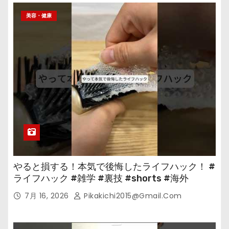
美容・健康
やると損する！本気で後悔したライフハック！ #
ライフハック #雑学 #裏技 #shorts #海外
7月 16, 2026
Pikakichi2015@gmail.com