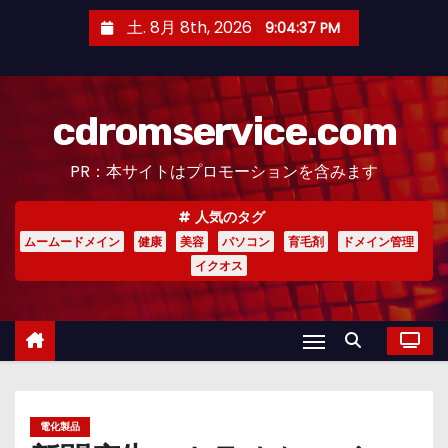
コ
土. 8月 8th, 2026
9:04:38 PM
ン
テ
ン
cdromservice.com
ツ
へ
PR：本サイトはプロモーションを含みます
ス
キ
人気のタグ
ッ
ムームードメイン
健康
美容
パソコン
育毛剤
ドメイン管理
プ
イクオス
電化製品