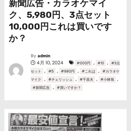
新聞広告・カラオケマイ
ク、5,980円、3点セット
10,000円これは買いです
か？
By
admin
4月 10, 2024
,
,
#000円
#10
#3点
,
,
,
,
セット
#5
#980円
#これは
#カラオケ
,
,
,
,
マイク
#チェリッシュ
#千昌夫
#小林旭
,
#新聞広告
#買いですか？