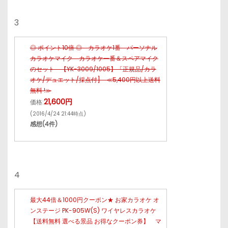
3
◎ ポイント10倍 ◎ カラオケ1番 パーソナル
カラオケマイク カラオケ一番＆スペアマイク
のセット 【YK-3009/1005】「正規品/カラ
オケ/デュエット/採点付] ≪5,400円以上送料
無料 !≫
21,600円
価格:
(2016/4/24 21:44時点)
感想(4件)
4
最大44倍＆1000円クーポン★ お家カラオケ オ
ンステージ PK-905W(S) ワイヤレスカラオケ
【送料無料 選べる景品 お得なクーポン券】 マ