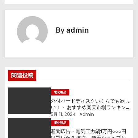
ナ
ビ
By
admin
ゲ
ー
シ
ョ
関連投稿
ン
電化製品
外付ハードディスクいくらでも欲し
い！・ おすすめ楽天市場ランキン
グ
5月 11, 2024
Admin
電化製品
新聞広告・電気圧力鍋1万円○○○円
は買いか？ 参考、楽天ショップお