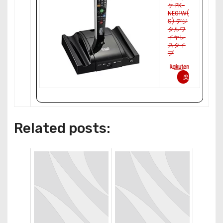
ケ PK-
NE01W(
S) デジ
タルワ
イヤレ
スタイ
プ
楽
天
で
購
Related posts:
入