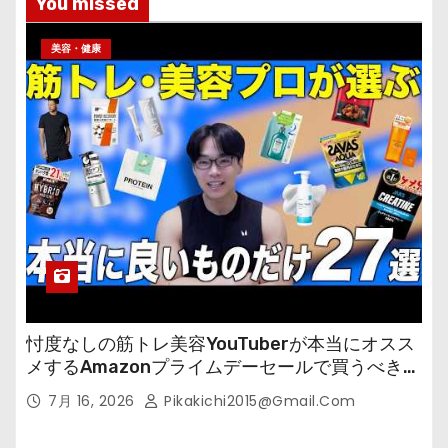
You missed
美容・健康
忖度なしの筋トレ美容YouTuberが本当にオスス
メするAmazonプライムデーセールで買うべきも
の
7月 16, 2026
Pikakichi2015@gmail.com