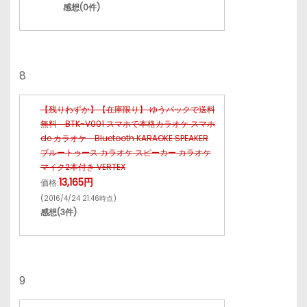
感想(0件)
8
【残りわずか】【在庫限り】 ゆうパックで送料
無料 BTK-V001 スマホで本格カラオケ スマホ
de カラオケ Bluetooth KARAOKE SPEAKER
ブルートゥース カラオケ スピーカー カラオケ
マイク2本付き VERTEX
13,165円
価格:
(2016/4/24 21:46時点)
感想(3件)
9