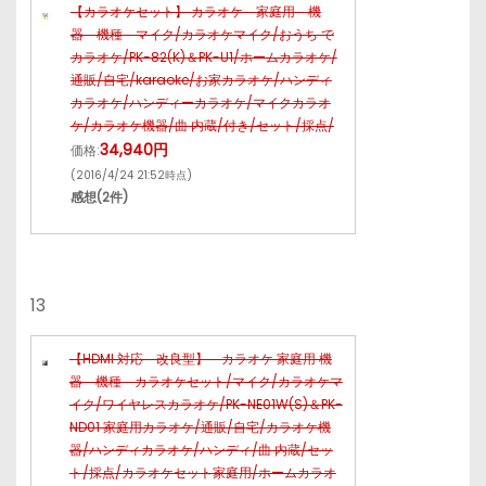
【カラオケセット】 カラオケ 家庭用 機
器 機種 マイク/カラオケマイク/おうち で
カラオケ/PK-82(K)＆PK-U1/ホームカラオケ/
通販/自宅/karaoke/お家カラオケ/ハンディ
カラオケ/ハンディーカラオケ/マイクカラオ
ケ/カラオケ機器/曲 内蔵/付き/セット/採点/
34,940円
価格:
(2016/4/24 21:52時点)
感想(2件)
13
【HDMI 対応 改良型】 カラオケ 家庭用 機
器 機種 カラオケセット/マイク/カラオケマ
イク/ワイヤレスカラオケ/PK-NE01W(S)＆PK-
ND01 家庭用カラオケ/通販/自宅/カラオケ機
器/ハンディカラオケ/ハンディ/曲 内蔵/セッ
ト/採点/カラオケセット家庭用/ホームカラオ