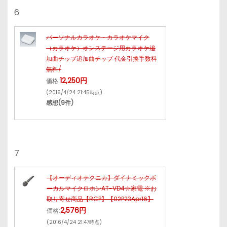
6
パーソナルカラオケ・カラオケマイク
（カラオケ）オンステージ用カラオケ追
加曲チップ追加曲チップ 代金引換手数料
無料/
12,250円
価格:
(2016/4/24 21:45時点)
感想(9件)
7
【オーディオテクニカ】ダイナミックボ
ーカルマイクロホンAT-VD4☆家電 ※お
取り寄せ商品【RCP】【02P23Apr16】
2,576円
価格:
(2016/4/24 21:47時点)