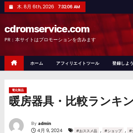
コ
木. 8月 6th, 2026
7:32:07 AM
ン
テ
cdromservice.com
ン
ツ
PR：本サイトはプロモーションを含みます
へ
ス
キ
ホーム
アフィリエイトツール
登録しよう
ッ
プ
電化製品
暖房器具・比較ランキ
By
admin
4月 9, 2024
,
,
#おススメ品
#ショップ
#