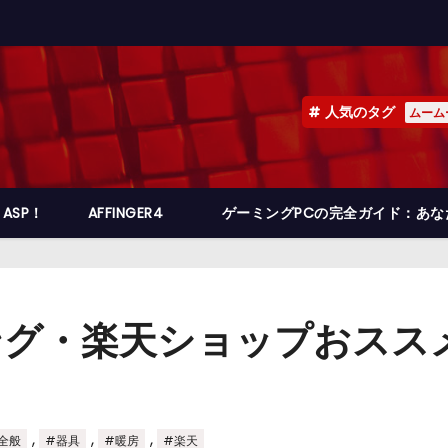
人気のタグ
ムーム
ASP！
AFFINGER4
ゲーミングPCの完全ガイド：あ
ング・楽天ショップおスス
,
,
,
全般
#器具
#暖房
#楽天