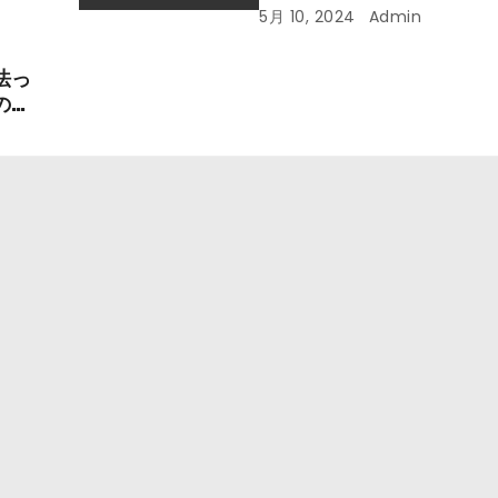
メ30品
5月 10, 2024
Admin
法っ
の悪