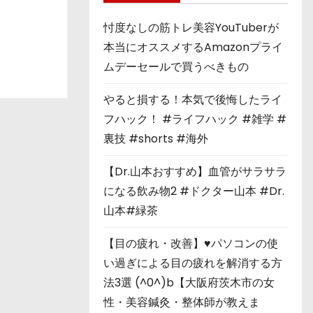
忖度なしの筋トレ美容YouTuberが
本当にオススメするAmazonプライ
ムデーセールで買うべきもの
やると損する！本気で後悔したライ
フハック！ #ライフハック #雑学 #
裏技 #shorts #海外
【Dr.山本おすすめ】血管がサラサラ
になる飲み物2 #ドクター山本 #Dr.
山本#緑茶
【目の疲れ・改善】♥パソコンの使
い過ぎによる目の疲れを解消する方
法3選 (^0^)b【大阪府茨木市の女
性・美容鍼灸・整体師が教えま