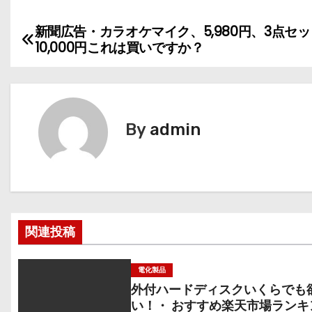
新聞広告・カラオケマイク、5,980円、3点セッ
投
10,000円これは買いですか？
稿
ナ
ビ
By
admin
ゲ
ー
シ
関連投稿
ョ
ン
電化製品
外付ハードディスクいくらでも
い！・ おすすめ楽天市場ランキ