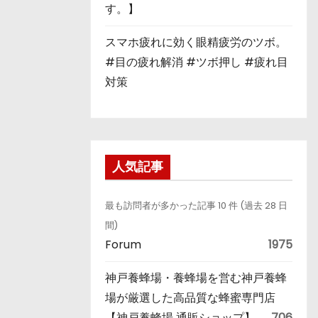
す。】
スマホ疲れに効く眼精疲労のツボ。
#目の疲れ解消 #ツボ押し #疲れ目
対策
人気記事
最も訪問者が多かった記事 10 件 (過去 28 日
間)
Forum
1975
神戸養蜂場・養蜂場を営む神戸養蜂
場が厳選した高品質な蜂蜜専門店
【神戸養蜂場 通販ショップ】
706