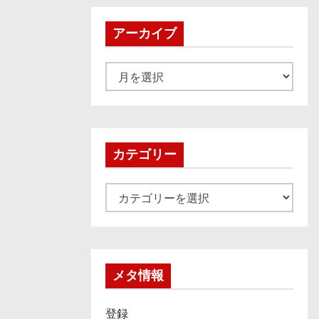
アーカイブ
ア
ー
カ
イ
ブ
カテゴリー
カ
テ
ゴ
リ
ー
メタ情報
登録