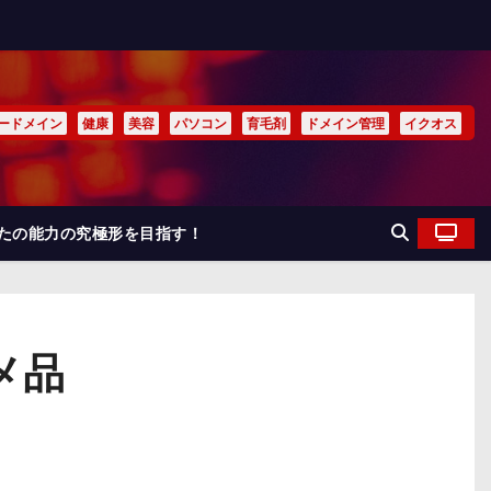
ードメイン
健康
美容
パソコン
育毛剤
ドメイン管理
イクオス
なたの能力の究極形を目指す！
メ品